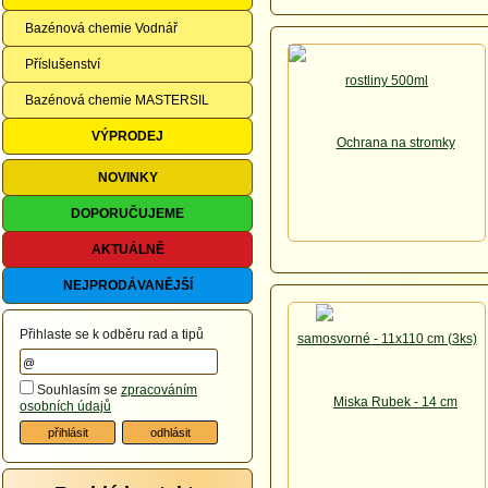
Bazénová chemie Vodnář
Příslušenství
Bazénová chemie MASTERSIL
VÝPRODEJ
NOVINKY
DOPORUČUJEME
AKTUÁLNĚ
NEJPRODÁVANĚJŠÍ
Přihlaste se k odběru rad a tipů
Souhlasím se
zpracováním
osobních údajů