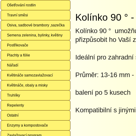
Ošetřování rostlin
Kolínko 90 ° 
Travní směsi
Osiva, sadbové brambory ,sazečka
Kolínko 90 ° umožňu
Semena zelenina, bylinky, květiny
přizpůsobit ho Vaší 
Postřikovače
Plachty a fólie
Ideální pro zahradní
Nářadí
Průměr: 13-16 mm - 
Květináče samozavlažovací
Květináče, obaly a misky
balení po 5 kusech
Truhlíky
Repelenty
Kompatibilní s jiným
Ostatní
Enzymy a kompostovače
Zavlažovací program