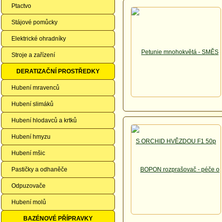
Ptactvo
Stájové pomůcky
Elektrické ohradníky
Stroje a zařízení
DERATIZAČNÍ PROSTŘEDKY
Hubení mravenců
Hubení slimáků
Hubení hlodavců a krtků
Hubení hmyzu
Hubení mšic
Pastičky a odhaněče
Odpuzovače
Hubení molů
BAZÉNOVÉ PŘÍPRAVKY