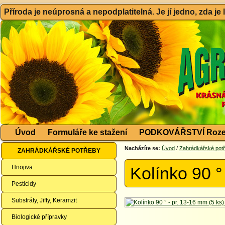
Příroda je neúprosná a nepodplatitelná. Je jí jedno, zda je
Úvod
Formuláře ke stažení
PODKOVÁŘSTVÍ Roze
Nacházíte se:
Úvod
/
Zahrádkářské pot
ZAHRÁDKÁŘSKÉ POTŘEBY
Hnojiva
Kolínko 90 °
Pesticidy
Substráty, Jiffy, Keramzit
Biologické přípravky