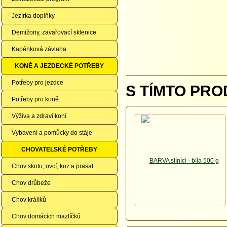
Jezírka doplňky
Demižony, zavařovací sklenice
Kapénková závlaha
KONĚ A JEZDECKÉ POTŘEBY
Potřeby pro jezdce
S TÍMTO PRO
Potřeby pro koně
Výživa a zdraví koní
Vybavení a pomůcky do stáje
CHOVATELSKÉ POTŘEBY
Chov skotu, ovcí, koz a prasat
Chov drůbeže
Chov králíků
Chov domácích mazlíčků