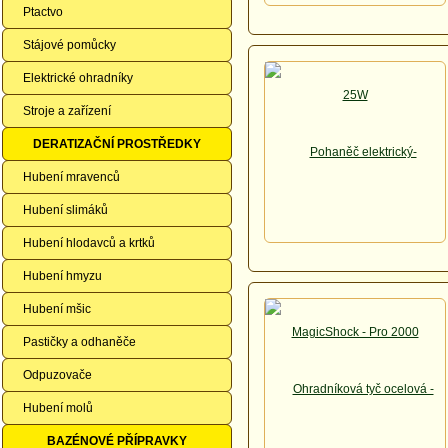
Ptactvo
Stájové pomůcky
Elektrické ohradníky
Stroje a zařízení
DERATIZAČNÍ PROSTŘEDKY
Hubení mravenců
Hubení slimáků
Hubení hlodavců a krtků
Hubení hmyzu
Hubení mšic
Pastičky a odhaněče
Odpuzovače
Hubení molů
BAZÉNOVÉ PŘÍPRAVKY