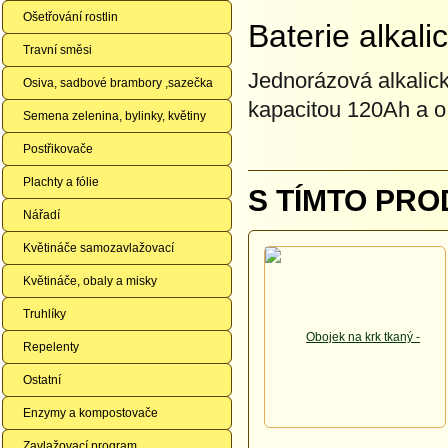
Ošetřování rostlin
Baterie alkal
Travní směsi
Jednorázová alkalick
Osiva, sadbové brambory ,sazečka
kapacitou 120Ah a 
Semena zelenina, bylinky, květiny
Postřikovače
Plachty a fólie
S TÍMTO PRO
Nářadí
Květináče samozavlažovací
Květináče, obaly a misky
Truhlíky
Repelenty
Ostatní
Enzymy a kompostovače
Zavlažovací program