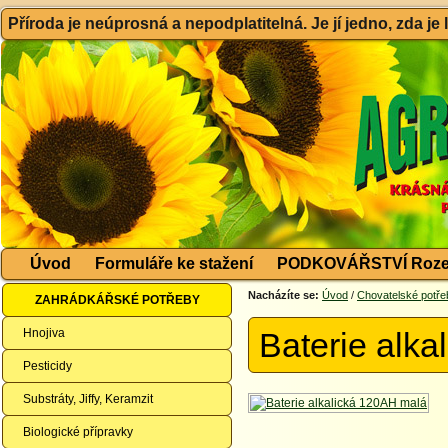
Příroda je neúprosná a nepodplatitelná. Je jí jedno, zda je
Úvod
Formuláře ke stažení
PODKOVÁŘSTVÍ Roze
Nacházíte se:
Úvod
/
Chovatelské potře
ZAHRÁDKÁŘSKÉ POTŘEBY
Hnojiva
Baterie alk
Pesticidy
Substráty, Jiffy, Keramzit
Biologické přípravky