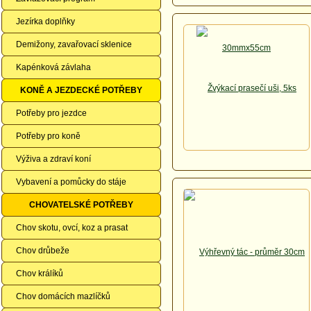
Jezírka doplňky
Demižony, zavařovací sklenice
Kapénková závlaha
KONĚ A JEZDECKÉ POTŘEBY
Potřeby pro jezdce
Potřeby pro koně
Výživa a zdraví koní
Vybavení a pomůcky do stáje
CHOVATELSKÉ POTŘEBY
Chov skotu, ovcí, koz a prasat
Chov drůbeže
Chov králíků
Chov domácích mazlíčků