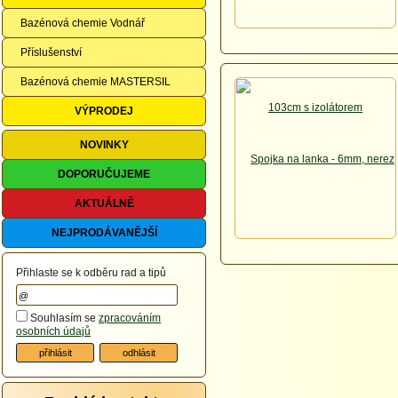
Bazénová chemie Vodnář
Příslušenství
Bazénová chemie MASTERSIL
VÝPRODEJ
NOVINKY
DOPORUČUJEME
AKTUÁLNĚ
NEJPRODÁVANĚJŠÍ
Přihlaste se k odběru rad a tipů
Souhlasím se
zpracováním
osobních údajů