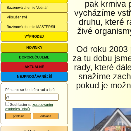
pak krmiva 
Bazénová chemie Vodnář
vycházíme vstř
Příslušenství
druhu, které 
Bazénová chemie MASTERSIL
živé organism
VÝPRODEJ
Od roku 2003 p
NOVINKY
za tu dobu jsme
DOPORUČUJEME
rady, které dá
AKTUÁLNĚ
snažíme zacho
NEJPRODÁVANĚJŠÍ
pokud je možn
Přihlaste se k odběru rad a tipů
Souhlasím se
zpracováním
osobních údajů