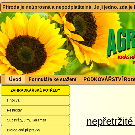
Příroda je neúprosná a nepodplatitelná. Je jí jedno, zda je
Úvod
Formuláře ke stažení
PODKOVÁŘSTVÍ Roze
ZAHRÁDKÁŘSKÉ POTŘEBY
Hnojiva
Pesticidy
nepřetržit
Substráty, Jiffy, Keramzit
Biologické přípravky