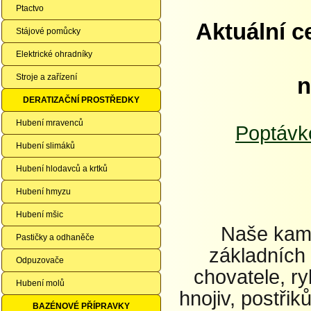
Ptactvo
Aktuální c
Stájové pomůcky
Elektrické ohradníky
Stroje a zařízení
n
DERATIZAČNÍ PROSTŘEDKY
Hubení mravenců
Poptávk
Hubení slimáků
Hubení hlodavců a krtků
Hubení hmyzu
Hubení mšic
Naše kame
Pastičky a odhaněče
základních 
Odpuzovače
chovatele, ry
Hubení molů
hnojiv, postřik
BAZÉNOVÉ PŘÍPRAVKY