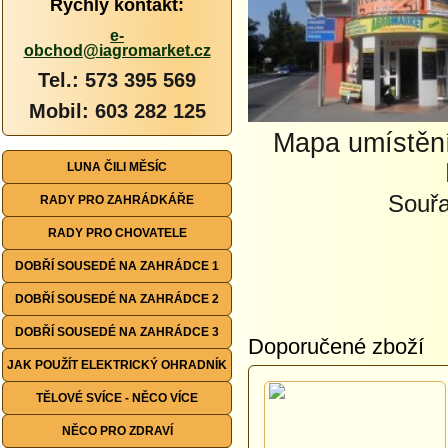
Rychlý kontakt:
e-
obchod@iagromarket.cz
Tel.: 573 395 569
Mobil: 603 282 125
Mapa umístěn
LUNA ČILI MĚSÍC
Souř
RADY PRO ZAHRÁDKÁŘE
RADY PRO CHOVATELE
DOBŘÍ SOUSEDÉ NA ZAHRÁDCE 1
DOBŘÍ SOUSEDÉ NA ZAHRÁDCE 2
DOBŘÍ SOUSEDÉ NA ZAHRÁDCE 3
Doporučené zboží
JAK POUŽÍT ELEKTRICKÝ OHRADNÍK
TĚLOVÉ SVÍCE - NĚCO VÍCE
NĚCO PRO ZDRAVÍ