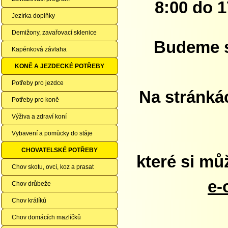
8:00 do 1
Jezírka doplňky
Demižony, zavařovací sklenice
Budeme se
Kapénková závlaha
KONĚ A JEZDECKÉ POTŘEBY
Potřeby pro jezdce
Na stránká
Potřeby pro koně
Výživa a zdraví koní
Vybavení a pomůcky do stáje
CHOVATELSKÉ POTŘEBY
které si mů
Chov skotu, ovcí, koz a prasat
e-
Chov drůbeže
Chov králíků
Chov domácích mazlíčků