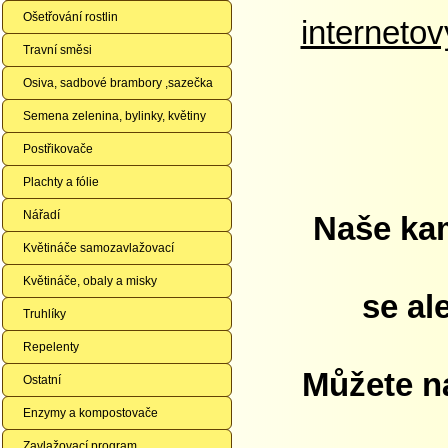
Ošetřování rostlin
interneto
Travní směsi
Osiva, sadbové brambory ,sazečka
Semena zelenina, bylinky, květiny
Postřikovače
Plachty a fólie
Nářadí
Naše kam
Květináče samozavlažovací
Květináče, obaly a misky
se al
Truhlíky
Repelenty
Můžete ná
Ostatní
Enzymy a kompostovače
Zavlažovací program