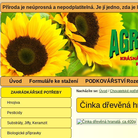
Příroda je neúprosná a nepodplatitelná. Je jí jedno, zda je
Úvod
Formuláře ke stažení
PODKOVÁŘSTVÍ Roze
Nacházíte se:
Úvod
/
Chovatelské potře
ZAHRÁDKÁŘSKÉ POTŘEBY
Hnojiva
Činka dřevěná h
Pesticidy
Substráty, Jiffy, Keramzit
Biologické přípravky