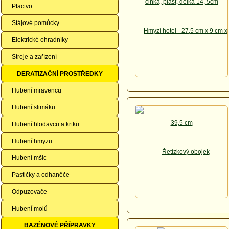
Ptactvo
Stájové pomůcky
Elektrické ohradníky
Stroje a zařízení
DERATIZAČNÍ PROSTŘEDKY
Hubení mravenců
Hubení slimáků
Hubení hlodavců a krtků
Hubení hmyzu
Hubení mšic
Pastičky a odhaněče
Odpuzovače
Hubení molů
BAZÉNOVÉ PŘÍPRAVKY