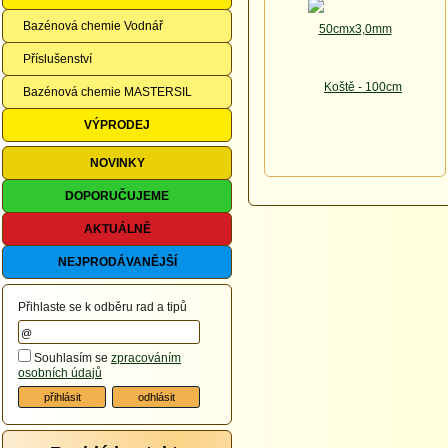
Bazénová chemie Vodnář
Příslušenství
Bazénová chemie MASTERSIL
VÝPRODEJ
NOVINKY
DOPORUČUJEME
AKTUÁLNĚ
NEJPRODÁVANĚJŠÍ
Přihlaste se k odběru rad a tipů
Souhlasím se
zpracováním
osobních údajů