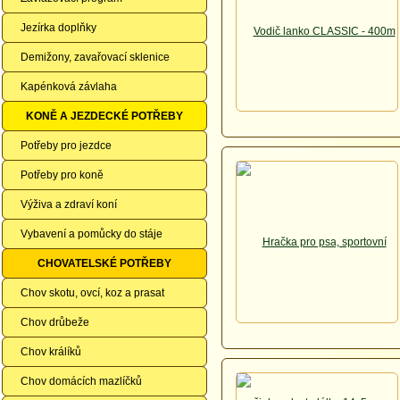
Jezírka doplňky
Demižony, zavařovací sklenice
Kapénková závlaha
KONĚ A JEZDECKÉ POTŘEBY
Potřeby pro jezdce
Potřeby pro koně
Výživa a zdraví koní
Vybavení a pomůcky do stáje
CHOVATELSKÉ POTŘEBY
Chov skotu, ovcí, koz a prasat
Chov drůbeže
Chov králíků
Chov domácích mazlíčků