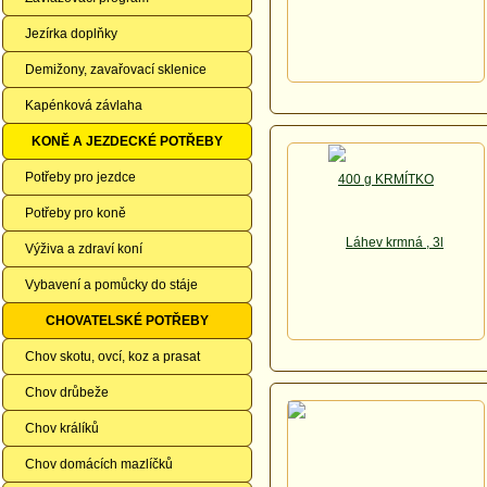
Jezírka doplňky
Demižony, zavařovací sklenice
Kapénková závlaha
KONĚ A JEZDECKÉ POTŘEBY
Potřeby pro jezdce
Potřeby pro koně
Výživa a zdraví koní
Vybavení a pomůcky do stáje
CHOVATELSKÉ POTŘEBY
Chov skotu, ovcí, koz a prasat
Chov drůbeže
Chov králíků
Chov domácích mazlíčků