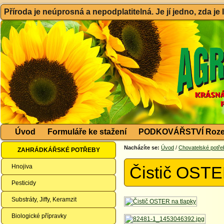
Příroda je neúprosná a nepodplatitelná. Je jí jedno, zda je
Úvod
Formuláře ke stažení
PODKOVÁŘSTVÍ Roze
Nacházíte se:
Úvod
/
Chovatelské potře
ZAHRÁDKÁŘSKÉ POTŘEBY
Hnojiva
Čistič OSTE
Pesticidy
Substráty, Jiffy, Keramzit
Biologické přípravky