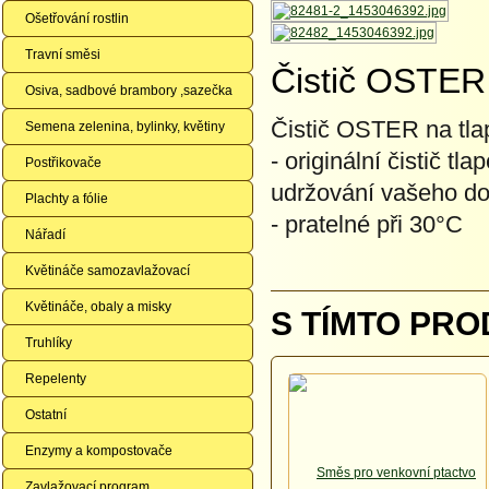
Ošetřování rostlin
Travní směsi
Čistič OSTER 
Osiva, sadbové brambory ,sazečka
Čistič OSTER na tla
Semena zelenina, bylinky, květiny
- originální čistič 
Postřikovače
udržování vašeho dom
Plachty a fólie
- pratelné při 30°C
Nářadí
Květináče samozavlažovací
Květináče, obaly a misky
S TÍMTO PRO
Truhlíky
Repelenty
Ostatní
Enzymy a kompostovače
Zavlažovací program