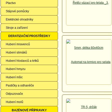
Ptactvo
Stájové pomůcky
Elektrické ohradníky
Stroje a zařízení
DERATIZAČNÍ PROSTŘEDKY
Hubení mravenců
Hubení slimáků
Hubení hlodavců a krtků
Hubení hmyzu
Hubení mšic
Pastičky a odhaněče
Odpuzovače
Hubení molů
BAZÉNOVÉ PŘÍPRAVKY