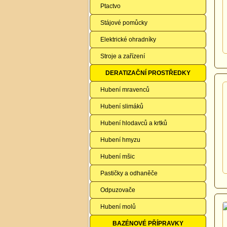
Ptactvo
Stájové pomůcky
Elektrické ohradníky
Stroje a zařízení
DERATIZAČNÍ PROSTŘEDKY
Hubení mravenců
Hubení slimáků
Hubení hlodavců a krtků
Hubení hmyzu
Hubení mšic
Pastičky a odhaněče
Odpuzovače
Hubení molů
BAZÉNOVÉ PŘÍPRAVKY