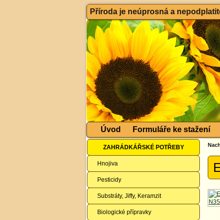
Příroda je neúprosná a nepodplatitel
Úvod
Formuláře ke stažení
Nach
ZAHRÁDKÁŘSKÉ POTŘEBY
Hnojiva
E
Pesticidy
Substráty, Jiffy, Keramzit
Biologické přípravky