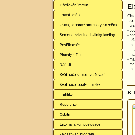
El
Ošetřování rostlin
Travní směsi
Ohra
-opt
Osiva, sadbové brambory ,sazečka
- vš
- po
Semena zelenina, bylinky, květiny
- op
- př
Postřikovače
- ma
- na
- ma
Plachty a fólie
- ma
- ma
Nářadí
- ma
Květináče samozavlažovací
Květináče, obaly a misky
S 
Truhlíky
Repelenty
Ostatní
Enzymy a kompostovače
Zavlažovací program