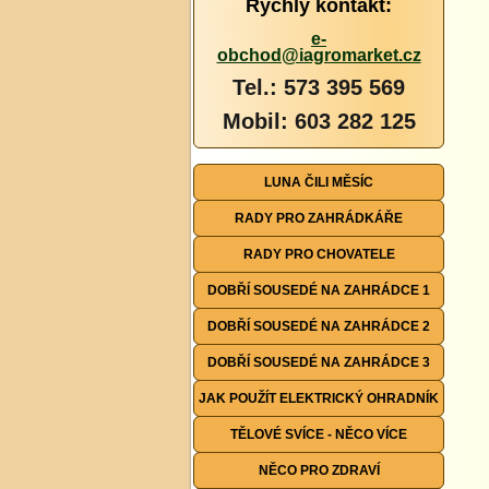
Rychlý kontakt:
e-
obchod@iagromarket.cz
Tel.: 573 395 569
Mobil: 603 282 125
LUNA ČILI MĚSÍC
RADY PRO ZAHRÁDKÁŘE
RADY PRO CHOVATELE
DOBŘÍ SOUSEDÉ NA ZAHRÁDCE 1
DOBŘÍ SOUSEDÉ NA ZAHRÁDCE 2
DOBŘÍ SOUSEDÉ NA ZAHRÁDCE 3
JAK POUŽÍT ELEKTRICKÝ OHRADNÍK
TĚLOVÉ SVÍCE - NĚCO VÍCE
NĚCO PRO ZDRAVÍ