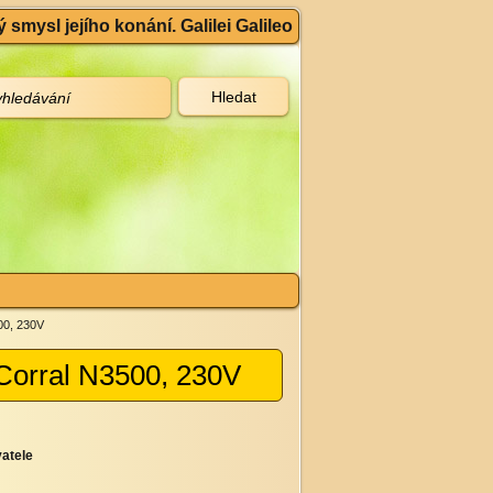
 smysl jejího konání. Galilei Galileo
00, 230V
 Corral N3500, 230V
atele