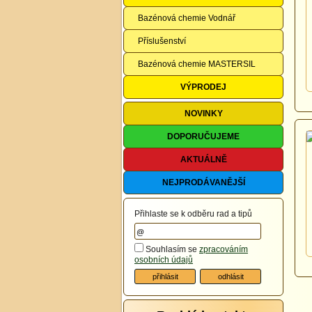
Bazénová chemie Vodnář
Příslušenství
Bazénová chemie MASTERSIL
VÝPRODEJ
NOVINKY
DOPORUČUJEME
AKTUÁLNĚ
NEJPRODÁVANĚJŠÍ
Přihlaste se k odběru rad a tipů
Souhlasím se
zpracováním
osobních údajů