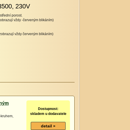
N3500, 230V
střední porost.
obrazují vždy -červeným blikáním)
zobrazují vždy červeným blikáním)
lným
Dostupnost:
skladem u dodavatele
D-kruhem,