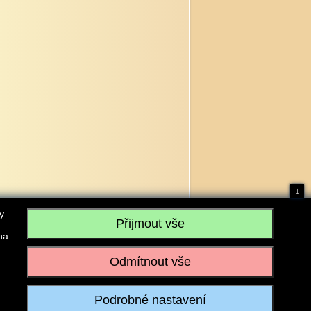
↓
y
na
, IČO: 28304845, se sídlem č.p. 17, 768 75 Loukov
u vedeném Krajským soudem v Brně, sp. zn. C 59979
iagromarket.cz
, Mobil: 603 525 615, Tel: 573 395 569
ánek je dovoleno pouze se souhlasem provozovatele.
Realizace:
w-software.com