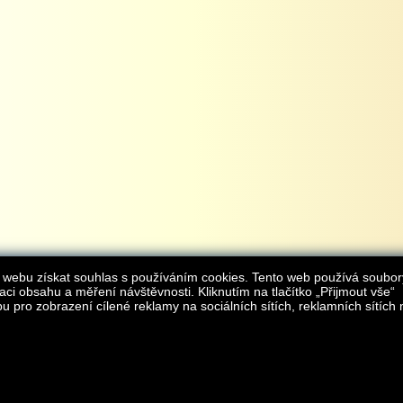
 webu získat souhlas s používáním cookies. Tento web používá soubor
aci obsahu a měření návštěvnosti. Kliknutím na tlačítko „Přijmout vše“
 pro zobrazení cílené reklamy na sociálních sítích, reklamních sítích 
Provozovatelem internetového obchodu
iAgromarket.cz
je AGROMARKET IRSI s.r.o.
zapsaná v obchodním rejstřík
Kontakt:
e-obchod@
© 2013 iAgromarket.cz - všechna práva vyhrazena, kopírování obsahu str