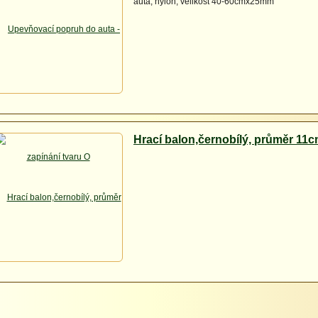
auta, nylon, velikost 40-60cmx25mm
Hrací balon,černobílý, průměr 11