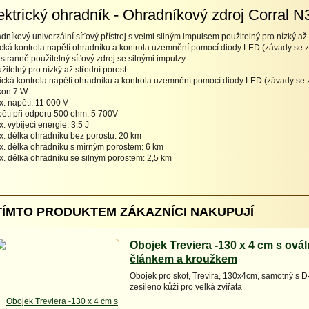
ektrický ohradník - Ohradníkový zdroj Corral 
dníkový univerzální síťový přístroj s velmi silným impulsem použitelný pro nízký až 
ická kontrola napětí ohradníku a kontrola uzemnění pomocí diody LED (závady se z
estranně použitelný síťový zdroj se silnými impulzy
užitelný pro nízký až střední porost
tická kontrola napětí ohradníku a kontrola uzemnění pomocí diody LED (závady se 
íkon 7 W
x. napětí: 11 000 V
pětí při odporu 500 ohm: 5 700V
x. vybíjecí energie: 3,5 J
x. délka ohradníku bez porostu: 20 km
x. délka ohradníku s mírným porostem: 6 km
x. délka ohradníku se silným porostem: 2,5 km
TÍMTO PRODUKTEM ZÁKAZNÍCI NAKUPUJÍ
Obojek Treviera -130 x 4 cm s ová
článkem a kroužkem
Obojek pro skot, Trevira, 130x4cm, samotný s 
zesíleno kůží pro velká zvířata