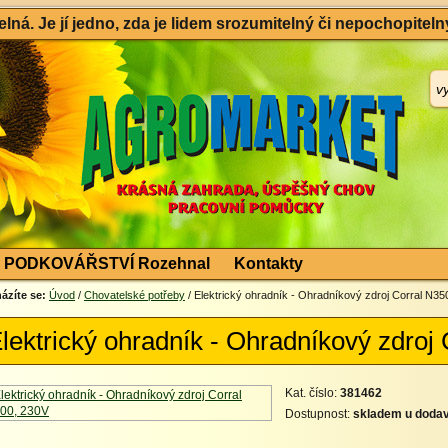
ná. Je jí jedno, zda je lidem srozumitelný či nepochopitelný
PODKOVÁŘSTVÍ Rozehnal
Kontakty
ázíte se:
Úvod
/
Chovatelské potřeby
/ Elektrický ohradník - Ohradníkový zdroj Corral N35
lektrický ohradník - Ohradníkový zdroj
Kat. číslo:
381462
Dostupnost:
skladem u dodav