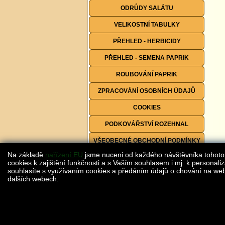
ODRŮDY SALÁTU
VELIKOSTNÍ TABULKY
PŘEHLED - HERBICIDY
PŘEHLED - SEMENA PAPRIK
ROUBOVÁNÍ PAPRIK
ZPRACOVÁNÍ OSOBNÍCH ÚDAJŮ
COOKIES
PODKOVÁŘSTVÍ ROZEHNAL
VŠEOBECNÉ OBCHODNÍ PODMÍNKY
Na základě
nařízení EU
jsme nuceni od každého návštěvníka tohoto
FORMULÁŘE KE STAŽENÍ
cookies k zajištění funkčnosti a s Vaším souhlasem i mj. k personaliz
souhlasíte s využívaním cookies a předáním údajů o chování na webu
dalších webech.