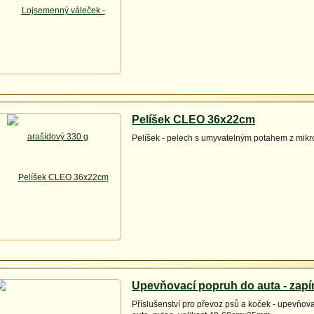
Pelíšek CLEO 36x22cm
Pelíšek - pelech s umyvatelným potahem z mikr
Upevňovací popruh do auta - zapí
Příslušenství pro převoz psů a koček - upevňov