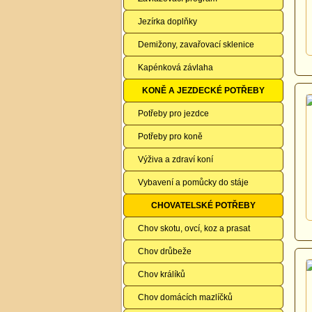
Jezírka doplňky
Demižony, zavařovací sklenice
Kapénková závlaha
KONĚ A JEZDECKÉ POTŘEBY
Potřeby pro jezdce
Potřeby pro koně
Výživa a zdraví koní
Vybavení a pomůcky do stáje
CHOVATELSKÉ POTŘEBY
Chov skotu, ovcí, koz a prasat
Chov drůbeže
Chov králíků
Chov domácích mazlíčků