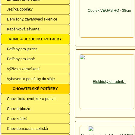
Jezírka doplňky
Demižony, zavařovací sklenice
Kapénková závlaha
KONĚ A JEZDECKÉ POTŘEBY
Potřeby pro jezdce
Potřeby pro koně
Výživa a zdraví koní
Vybavení a pomůcky do stáje
CHOVATELSKÉ POTŘEBY
Chov skotu, ovcí, koz a prasat
Chov drůbeže
Chov králíků
Chov domácích mazlíčků