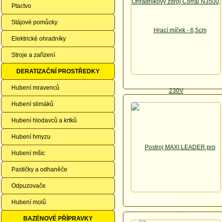
Ptactvo
Stájové pomůcky
Elektrické ohradníky
Stroje a zařízení
DERATIZAČNÍ PROSTŘEDKY
Hubení mravenců
Hubení slimáků
Hubení hlodavců a krtků
Hubení hmyzu
Hubení mšic
Pastičky a odhaněče
Odpuzovače
Hubení molů
BAZÉNOVÉ PŘÍPRAVKY