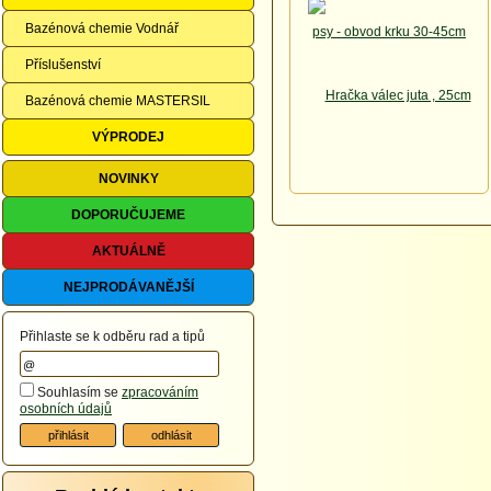
Bazénová chemie Vodnář
Příslušenství
Bazénová chemie MASTERSIL
VÝPRODEJ
NOVINKY
DOPORUČUJEME
AKTUÁLNĚ
NEJPRODÁVANĚJŠÍ
Přihlaste se k odběru rad a tipů
Souhlasím se
zpracováním
osobních údajů