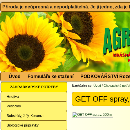
Příroda je neúprosná a nepodplatitelná. Je jí jedno, zda je
Úvod
Formuláře ke stažení
PODKOVÁŘSTVÍ Roze
Nacházíte se:
Úvod
/
Chovatelské potře
ZAHRÁDKÁŘSKÉ POTŘEBY
Hnojiva
GET OFF spray,
Pesticidy
Substráty, Jiffy, Keramzit
Biologické přípravky