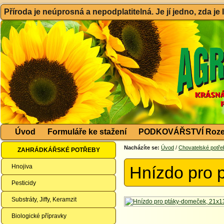
Příroda je neúprosná a nepodplatitelná. Je jí jedno, zda je
Úvod
Formuláře ke stažení
PODKOVÁŘSTVÍ Roze
Nacházíte se:
Úvod
/
Chovatelské potře
ZAHRÁDKÁŘSKÉ POTŘEBY
Hnojiva
Hnízdo pro 
Pesticidy
Substráty, Jiffy, Keramzit
Biologické přípravky