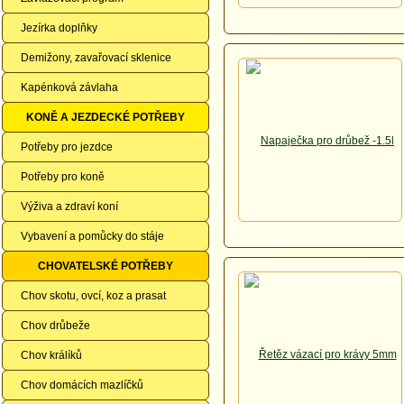
Jezírka doplňky
Demižony, zavařovací sklenice
Kapénková závlaha
KONĚ A JEZDECKÉ POTŘEBY
Potřeby pro jezdce
Potřeby pro koně
Výživa a zdraví koní
Vybavení a pomůcky do stáje
CHOVATELSKÉ POTŘEBY
Chov skotu, ovcí, koz a prasat
Chov drůbeže
Chov králíků
Chov domácích mazlíčků