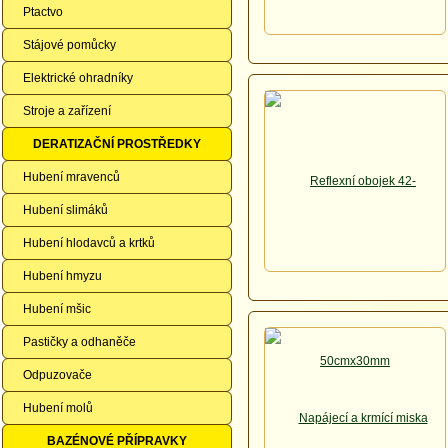
Ptactvo
Stájové pomůcky
Elektrické ohradníky
Stroje a zařízení
DERATIZAČNÍ PROSTŘEDKY
Hubení mravenců
Hubení slimáků
Hubení hlodavců a krtků
Hubení hmyzu
Hubení mšic
Pastičky a odhaněče
Odpuzovače
Hubení molů
BAZÉNOVÉ PŘÍPRAVKY