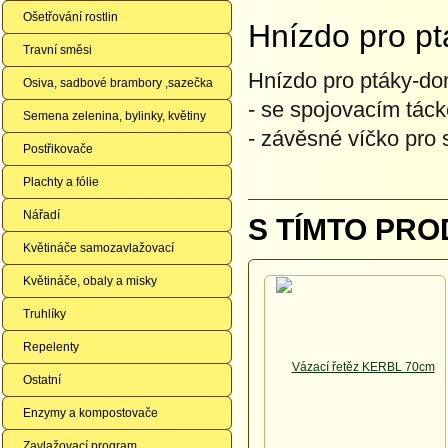
Ošetřování rostlin
Hnízdo pro p
Travní směsi
Hnízdo pro ptáky-d
Osiva, sadbové brambory ,sazečka
- se spojovacím tác
Semena zelenina, bylinky, květiny
- závěsné víčko pro 
Postřikovače
Plachty a fólie
Nářadí
S TÍMTO PRO
Květináče samozavlažovací
Květináče, obaly a misky
Truhlíky
Repelenty
Ostatní
Enzymy a kompostovače
Zavlažovací program