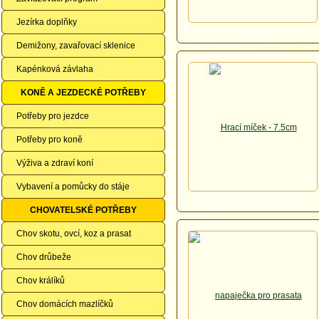
Jezírka doplňky
Demižony, zavařovací sklenice
Kapénková závlaha
KONĚ A JEZDECKÉ POTŘEBY
Potřeby pro jezdce
Potřeby pro koně
Výživa a zdraví koní
Vybavení a pomůcky do stáje
CHOVATELSKÉ POTŘEBY
Chov skotu, ovcí, koz a prasat
Chov drůbeže
Chov králíků
Chov domácích mazlíčků