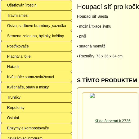
Houpací síť pro kočk
Ošetřování rostlin
Travní směsi
Houpací síť
Siesta
Osiva, sadbové brambory ,sazečka
•
možná
fixace
švihu
Semena zelenina, bylinky, květiny
• plyš
Postřikovače
•
snadná montáž
• Rozměry
:
73 x
36 x
34
cm
Plachty a fólie
Nářadí
Květináče samozavlažovací
S TÍMTO PRODUKTEM 
Květináče, obaly a misky
Truhlíky
Repelenty
Ostatní
Enzymy a kompostovače
Zavlažovací program