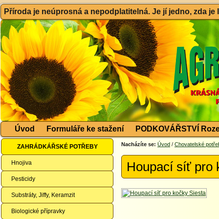
Příroda je neúprosná a nepodplatitelná. Je jí jedno, zda je
Úvod
Formuláře ke stažení
PODKOVÁŘSTVÍ Roze
Nacházíte se:
Úvod
/
Chovatelské potře
ZAHRÁDKÁŘSKÉ POTŘEBY
Hnojiva
Houpací síť pro 
Pesticidy
Substráty, Jiffy, Keramzit
Biologické přípravky