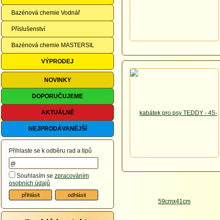
Bazénová chemie Vodnář
Příslušenství
Bazénová chemie MASTERSIL
VÝPRODEJ
NOVINKY
DOPORUČUJEME
AKTUÁLNĚ
NEJPRODÁVANĚJŠÍ
Přihlaste se k odběru rad a tipů
Souhlasím se
zpracováním
osobních údajů