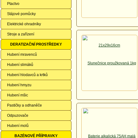
Ptactvo
Stájové pomůcky
Elektrické ohradníky
Stroje a zařízení
DERATIZAČNÍ PROSTŘEDKY
Hubení mravenců
Hubení slimáků
Hubení hlodavců a krtků
Hubení hmyzu
Hubení mšic
Pastičky a odhaněče
Odpuzovače
Hubení molů
BAZÉNOVÉ PŘÍPRAVKY