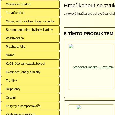
Hrací kohout se zv
Ošetřování rostlin
Travní směsi
Latexová hračka pro psi vydávající pí
Osiva, sadbové brambory ,sazečka
Semena zelenina, bylinky, květiny
S TÍMTO PRODUKTEM 
Postřikovače
Plachty a fólie
Nářadí
Květináče samozavlažovací
Květináče, obaly a misky
Truhlíky
Repelenty
Ostatní
Enzymy a kompostovače
Zavlažovací program