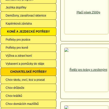
Jezírka doplňky
Demižony, zavařovací sklenice
Kapénková závlaha
KONĚ A JEZDECKÉ POTŘEBY
Potřeby pro jezdce
Potřeby pro koně
Výživa a zdraví koní
Vybavení a pomůcky do stáje
CHOVATELSKÉ POTŘEBY
Chov skotu, ovcí, koz a prasat
Chov drůbeže
Chov králíků
Chov domácích mazlíčků