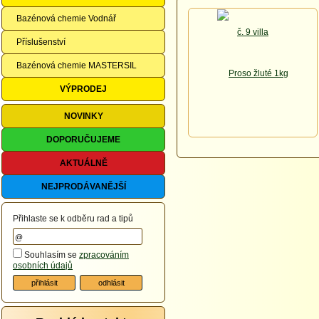
Bazénová chemie Vodnář
Příslušenství
Bazénová chemie MASTERSIL
VÝPRODEJ
NOVINKY
DOPORUČUJEME
AKTUÁLNĚ
NEJPRODÁVANĚJŠÍ
Přihlaste se k odběru rad a tipů
Souhlasím se
zpracováním
osobních údajů