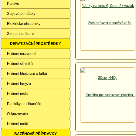
Ptactvo
Stájové pomůcky
Elektrické ohradníky
Stroje a zařízení
DERATIZAČNÍ PROSTŘEDKY
Hubení mravenců
Hubení slimáků
Hubení hlodavců a krtků
Hubení hmyzu
Hubení mšic
Pastičky a odhaněče
Odpuzovače
Hubení molů
BAZÉNOVÉ PŘÍPRAVKY