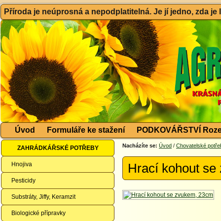
Příroda je neúprosná a nepodplatitelná. Je jí jedno, zda je
Úvod
Formuláře ke stažení
PODKOVÁŘSTVÍ Roze
Nacházíte se:
Úvod
/
Chovatelské potře
ZAHRÁDKÁŘSKÉ POTŘEBY
Hnojiva
Hrací kohout se
Pesticidy
Substráty, Jiffy, Keramzit
Biologické přípravky