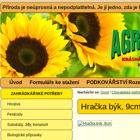
Příroda je neúprosná a nepodplatitelná. Je jí jedno, zda je
Úvod
Formuláře ke stažení
PODKOVÁŘSTVÍ Roze
Nacházíte se:
Úvod
/
Chovatelské potře
ZAHRÁDKÁŘSKÉ POTŘEBY
Hnojiva
Hračka býk, 9c
Pesticidy
Substráty, Jiffy, Keramzit
Biologické přípravky