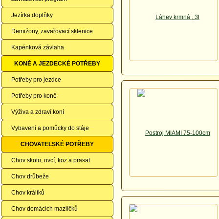
Jezírka doplňky
Demižony, zavařovací sklenice
Kapénková závlaha
KONĚ A JEZDECKÉ POTŘEBY
Potřeby pro jezdce
Potřeby pro koně
Výživa a zdraví koní
Vybavení a pomůcky do stáje
CHOVATELSKÉ POTŘEBY
Chov skotu, ovcí, koz a prasat
Chov drůbeže
Chov králíků
Chov domácích mazlíčků