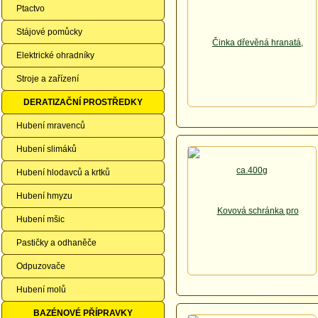
Ptactvo
Stájové pomůcky
Elektrické ohradníky
Stroje a zařízení
DERATIZAČNÍ PROSTŘEDKY
Hubení mravenců
Hubení slimáků
Hubení hlodavců a krtků
Hubení hmyzu
Hubení mšic
Pastičky a odhaněče
Odpuzovače
Hubení molů
BAZÉNOVÉ PŘÍPRAVKY