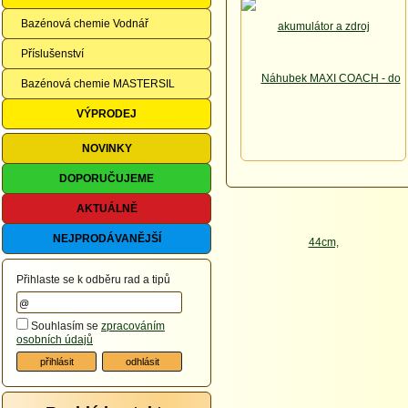
Bazénová chemie Vodnář
Příslušenství
Bazénová chemie MASTERSIL
VÝPRODEJ
NOVINKY
DOPORUČUJEME
AKTUÁLNĚ
NEJPRODÁVANĚJŠÍ
Přihlaste se k odběru rad a tipů
Souhlasím se
zpracováním
osobních údajů