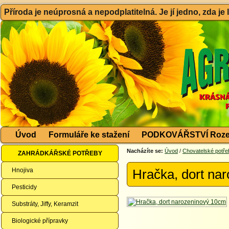
Příroda je neúprosná a nepodplatitelná. Je jí jedno, zda je
Úvod
Formuláře ke stažení
PODKOVÁŘSTVÍ Roze
Nacházíte se:
Úvod
/
Chovatelské potře
ZAHRÁDKÁŘSKÉ POTŘEBY
Hnojiva
Hračka, dort na
Pesticidy
Substráty, Jiffy, Keramzit
Biologické přípravky