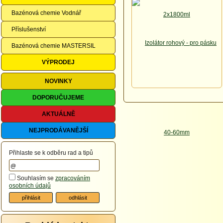
Bazénová chemie Vodnář
Příslušenství
Bazénová chemie MASTERSIL
VÝPRODEJ
NOVINKY
DOPORUČUJEME
AKTUÁLNĚ
NEJPRODÁVANĚJŠÍ
Přihlaste se k odběru rad a tipů
Souhlasím se
zpracováním
osobních údajů