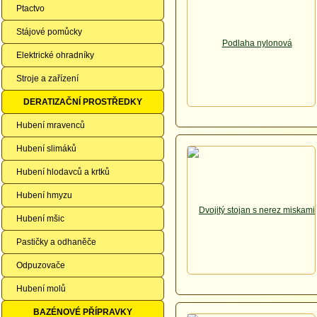
Ptactvo
Stájové pomůcky
Elektrické ohradníky
Stroje a zařízení
DERATIZAČNÍ PROSTŘEDKY
Hubení mravenců
Hubení slimáků
Hubení hlodavců a krtků
Hubení hmyzu
Hubení mšic
Pastičky a odhaněče
Odpuzovače
Hubení molů
BAZÉNOVÉ PŘÍPRAVKY