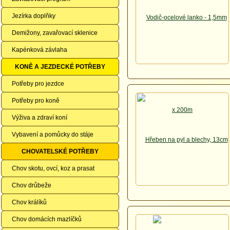
Jezírka doplňky
Demižony, zavařovací sklenice
Kapénková závlaha
KONĚ A JEZDECKÉ POTŘEBY
Potřeby pro jezdce
Potřeby pro koně
Výživa a zdraví koní
Vybavení a pomůcky do stáje
CHOVATELSKÉ POTŘEBY
Chov skotu, ovcí, koz a prasat
Chov drůbeže
Chov králíků
Chov domácích mazlíčků