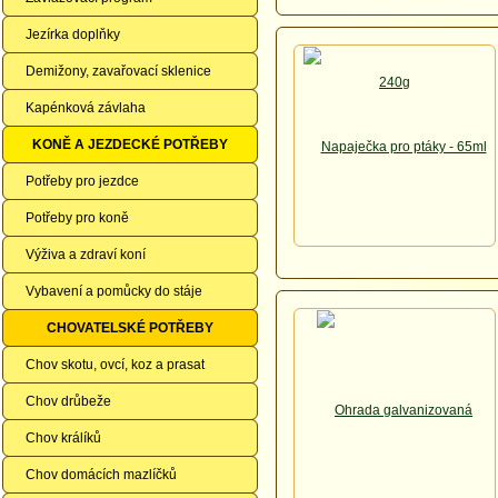
Jezírka doplňky
Demižony, zavařovací sklenice
Kapénková závlaha
KONĚ A JEZDECKÉ POTŘEBY
Potřeby pro jezdce
Potřeby pro koně
Výživa a zdraví koní
Vybavení a pomůcky do stáje
CHOVATELSKÉ POTŘEBY
Chov skotu, ovcí, koz a prasat
Chov drůbeže
Chov králíků
Chov domácích mazlíčků