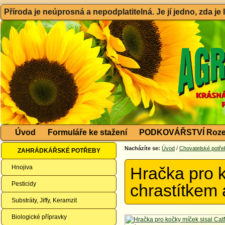
Příroda je neúprosná a nepodplatitelná. Je jí jedno, zda je
Úvod
Formuláře ke stažení
PODKOVÁŘSTVÍ Roze
Nacházíte se:
Úvod
/
Chovatelské potře
ZAHRÁDKÁŘSKÉ POTŘEBY
Hnojiva
Hračka pro k
Pesticidy
chrastítkem
Substráty, Jiffy, Keramzit
Biologické přípravky