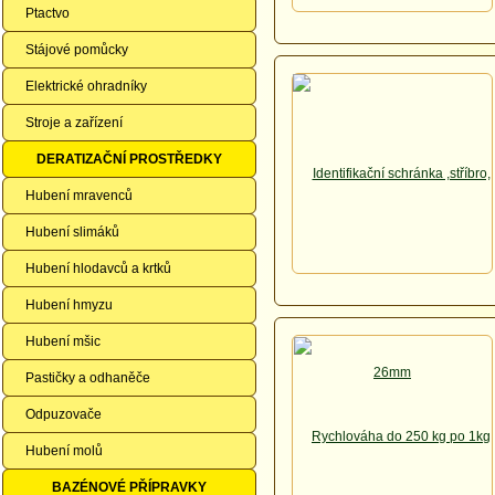
Ptactvo
Stájové pomůcky
Elektrické ohradníky
Stroje a zařízení
DERATIZAČNÍ PROSTŘEDKY
Hubení mravenců
Hubení slimáků
Hubení hlodavců a krtků
Hubení hmyzu
Hubení mšic
Pastičky a odhaněče
Odpuzovače
Hubení molů
BAZÉNOVÉ PŘÍPRAVKY