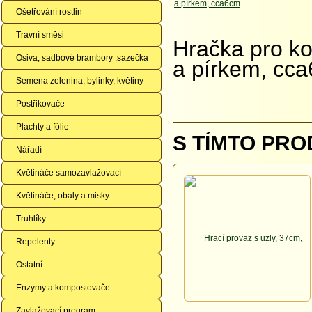
Ošetřování rostlin
Travní směsi
Hračka pro ko
Osiva, sadbové brambory ,sazečka
a pírkem, cc
Semena zelenina, bylinky, květiny
Postřikovače
Plachty a fólie
S TÍMTO PRO
Nářadí
Květináče samozavlažovací
Květináče, obaly a misky
Truhlíky
Repelenty
Ostatní
Enzymy a kompostovače
Zavlažovací program