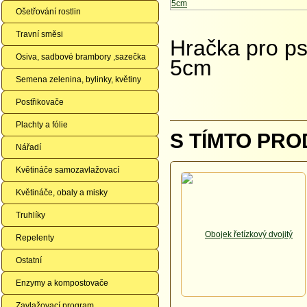
Ošetřování rostlin
Travní směsi
Hračka pro psa
Osiva, sadbové brambory ,sazečka
5cm
Semena zelenina, bylinky, květiny
Postřikovače
Plachty a fólie
S TÍMTO PRO
Nářadí
Květináče samozavlažovací
Květináče, obaly a misky
Truhlíky
Repelenty
Ostatní
Enzymy a kompostovače
Zavlažovací program