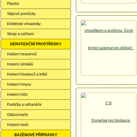
Ptactvo
Stájové pomůcky
Elektrické ohradníky
Stroje a zařízení
DERATIZAČNÍ PROSTŘEDKY
Hubení mravenců
Hubení slimáků
Hubení hlodavců a krtků
Hubení hmyzu
Hubení mšic
Pastičky a odhaněče
Odpuzovače
Hubení molů
BAZÉNOVÉ PŘÍPRAVKY