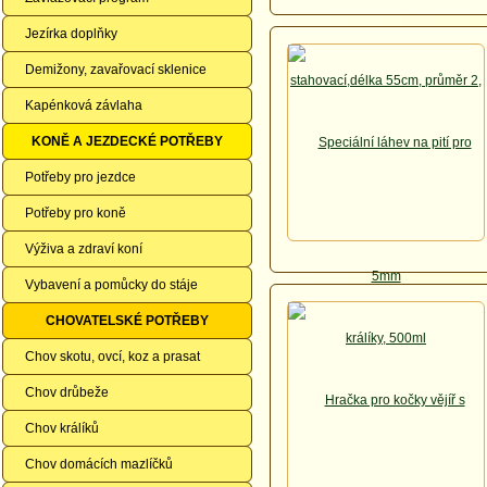
Jezírka doplňky
Demižony, zavařovací sklenice
Kapénková závlaha
KONĚ A JEZDECKÉ POTŘEBY
Potřeby pro jezdce
Potřeby pro koně
Výživa a zdraví koní
Vybavení a pomůcky do stáje
CHOVATELSKÉ POTŘEBY
Chov skotu, ovcí, koz a prasat
Chov drůbeže
Chov králíků
Chov domácích mazlíčků