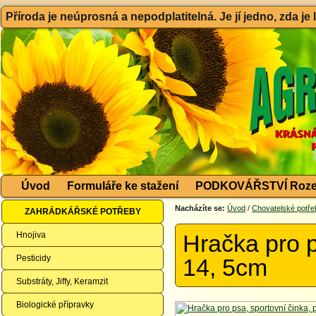
Příroda je neúprosná a nepodplatitelná. Je jí jedno, zda je
Úvod
Formuláře ke stažení
PODKOVÁŘSTVÍ Roze
Nacházíte se:
Úvod
/
Chovatelské potře
ZAHRÁDKÁŘSKÉ POTŘEBY
Hnojiva
Hračka pro p
Pesticidy
14, 5cm
Substráty, Jiffy, Keramzit
Biologické přípravky