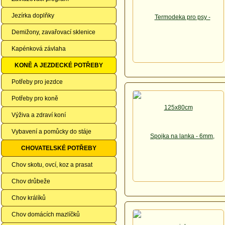
Jezírka doplňky
Demižony, zavařovací sklenice
Kapénková závlaha
KONĚ A JEZDECKÉ POTŘEBY
Potřeby pro jezdce
Potřeby pro koně
Výživa a zdraví koní
Vybavení a pomůcky do stáje
CHOVATELSKÉ POTŘEBY
Chov skotu, ovcí, koz a prasat
Chov drůbeže
Chov králíků
Chov domácích mazlíčků