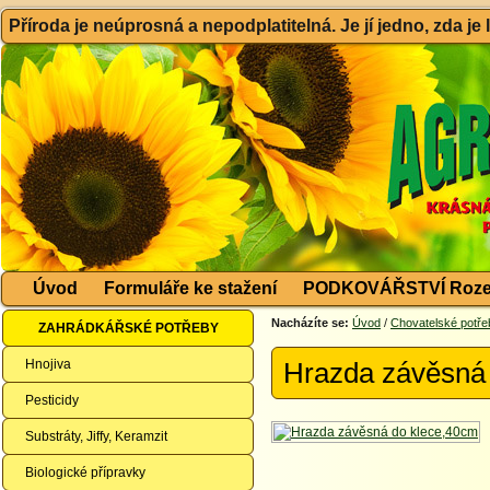
Příroda je neúprosná a nepodplatitelná. Je jí jedno, zda je
Úvod
Formuláře ke stažení
PODKOVÁŘSTVÍ Roze
Nacházíte se:
Úvod
/
Chovatelské potře
ZAHRÁDKÁŘSKÉ POTŘEBY
Hnojiva
Hrazda závěsná
Pesticidy
Substráty, Jiffy, Keramzit
Biologické přípravky