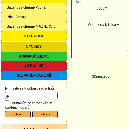
Bazénová chemie Vodnář
Příslušenství
Bazénová chemie MASTERSIL
VÝPRODEJ
NOVINKY
DOPORUČUJEME
AKTUÁLNĚ
NEJPRODÁVANĚJŠÍ
Přihlaste se k odběru rad a tipů
Souhlasím se
zpracováním
osobních údajů