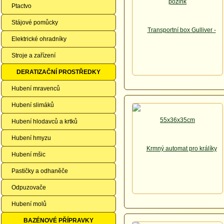
Ptactvo
Stájové pomůcky
Elektrické ohradníky
Stroje a zařízení
DERATIZAČNÍ PROSTŘEDKY
Hubení mravenců
Hubení slimáků
Hubení hlodavců a krtků
Hubení hmyzu
Hubení mšic
Pastičky a odhaněče
Odpuzovače
Hubení molů
BAZÉNOVÉ PŘÍPRAVKY