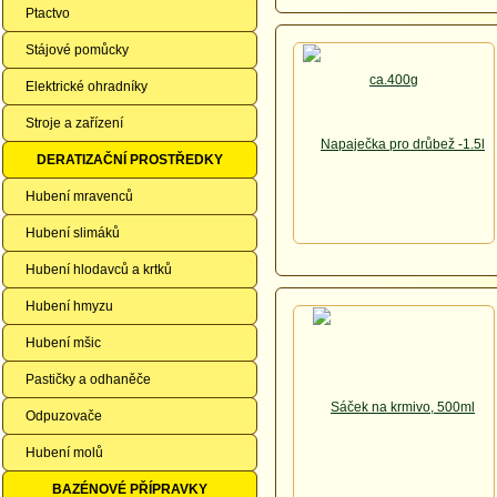
Ptactvo
Stájové pomůcky
Elektrické ohradníky
Stroje a zařízení
DERATIZAČNÍ PROSTŘEDKY
Hubení mravenců
Hubení slimáků
Hubení hlodavců a krtků
Hubení hmyzu
Hubení mšic
Pastičky a odhaněče
Odpuzovače
Hubení molů
BAZÉNOVÉ PŘÍPRAVKY