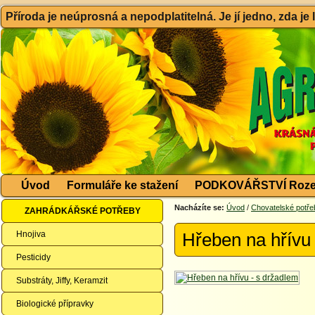
Příroda je neúprosná a nepodplatitelná. Je jí jedno, zda je
Úvod
Formuláře ke stažení
PODKOVÁŘSTVÍ Roze
Nacházíte se:
Úvod
/
Chovatelské potře
ZAHRÁDKÁŘSKÉ POTŘEBY
Hnojiva
Hřeben na hřívu
Pesticidy
Substráty, Jiffy, Keramzit
Biologické přípravky