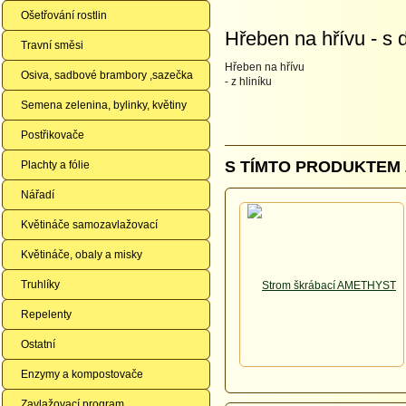
Ošetřování rostlin
Hřeben na hřívu - s 
Travní směsi
Hřeben na hřívu
Osiva, sadbové brambory ,sazečka
- z hliníku
Semena zelenina, bylinky, květiny
Postřikovače
S TÍMTO PRODUKTEM 
Plachty a fólie
Nářadí
Květináče samozavlažovací
Květináče, obaly a misky
Truhlíky
Repelenty
Ostatní
Enzymy a kompostovače
Zavlažovací program