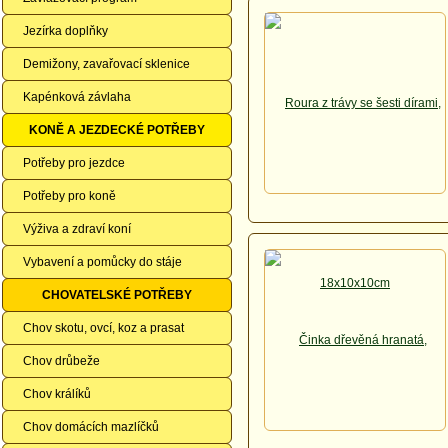
Jezírka doplňky
Demižony, zavařovací sklenice
Kapénková závlaha
KONĚ A JEZDECKÉ POTŘEBY
Potřeby pro jezdce
Potřeby pro koně
Výživa a zdraví koní
Vybavení a pomůcky do stáje
CHOVATELSKÉ POTŘEBY
Chov skotu, ovcí, koz a prasat
Chov drůbeže
Chov králíků
Chov domácích mazlíčků