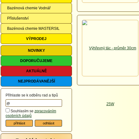
Bazénová chemie Vodnář
Příslušenství
Bazénová chemie MASTERSIL
VÝPRODEJ
NOVINKY
DOPORUČUJEME
AKTUÁLNĚ
NEJPRODÁVANĚJŠÍ
Přihlaste se k odběru rad a tipů
Souhlasím se
zpracováním
osobních údajů