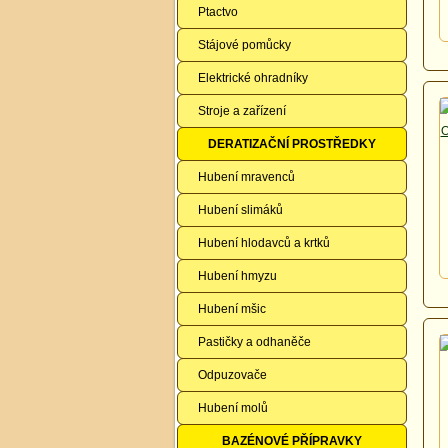
Ptactvo
Stájové pomůcky
Elektrické ohradníky
Stroje a zařízení
DERATIZAČNÍ PROSTŘEDKY
Hubení mravenců
Hubení slimáků
Hubení hlodavců a krtků
Hubení hmyzu
Hubení mšic
Pastičky a odhaněče
Odpuzovače
Hubení molů
BAZÉNOVÉ PŘÍPRAVKY