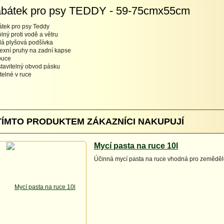
bátek pro psy TEDDY - 59-75cmx55cm
tek pro psy Teddy
olný proti vodě a větru
plá plyšová podšívka
flexní pruhy na zadní kapse
puce
stavitelný obvod pásku
atelné v ruce
TÍMTO PRODUKTEM ZÁKAZNÍCI NAKUPUJÍ
Mycí pasta na ruce 10l
Účinná mycí pasta na ruce vhodná pro zemědě