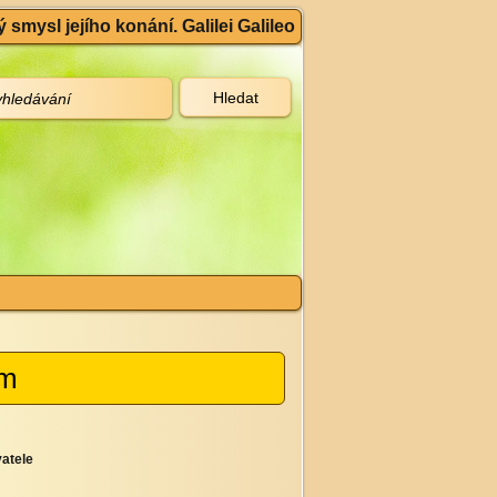
 smysl jejího konání. Galilei Galileo
cm
atele