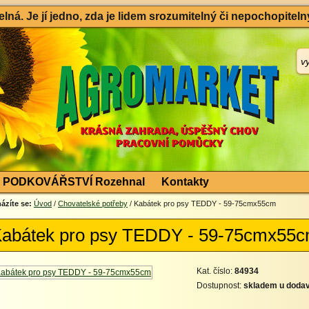
ná. Je jí jedno, zda je lidem srozumitelný či nepochopitelný
PODKOVÁŘSTVÍ Rozehnal
Kontakty
ázíte se:
Úvod
/
Chovatelské potřeby
/ Kabátek pro psy TEDDY - 59-75cmx55cm
abátek pro psy TEDDY - 59-75cmx55
Kat. číslo:
84934
Dostupnost:
skladem u dodav