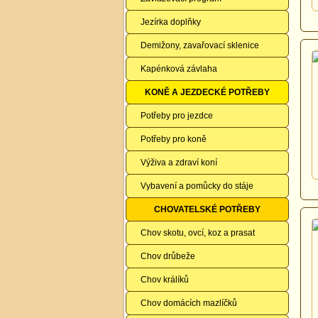
Jezírka doplňky
Demižony, zavařovací sklenice
Kapénková závlaha
KONĚ A JEZDECKÉ POTŘEBY
Potřeby pro jezdce
Potřeby pro koně
Výživa a zdraví koní
Vybavení a pomůcky do stáje
CHOVATELSKÉ POTŘEBY
Chov skotu, ovcí, koz a prasat
Chov drůbeže
Chov králíků
Chov domácích mazlíčků