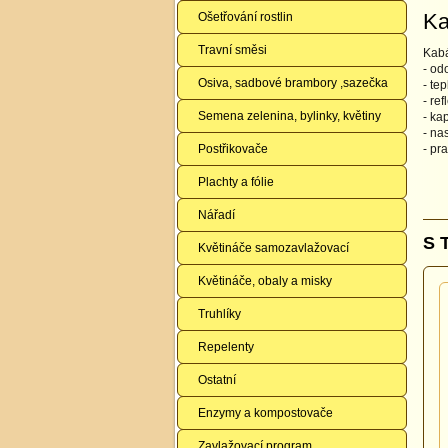
Ka
Ošetřování rostlin
Travní směsi
Kabá
- od
Osiva, sadbové brambory ,sazečka
- te
- re
Semena zelenina, bylinky, květiny
- ka
- na
Postřikovače
- pr
Plachty a fólie
Nářadí
S 
Květináče samozavlažovací
Květináče, obaly a misky
Truhlíky
Repelenty
Ostatní
Enzymy a kompostovače
Zavlažovací program