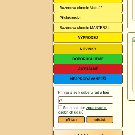
Bazénová chemie Vodnář
Příslušenství
Bazénová chemie MASTERSIL
VÝPRODEJ
NOVINKY
DOPORUČUJEME
AKTUÁLNĚ
NEJPRODÁVANĚJŠÍ
Přihlaste se k odběru rad a tipů
Souhlasím se
zpracováním
osobních údajů