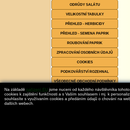
ODRŮDY SALÁTU
VELIKOSTNÍ TABULKY
PŘEHLED - HERBICIDY
PŘEHLED - SEMENA PAPRIK
ROUBOVÁNÍ PAPRIK
ZPRACOVÁNÍ OSOBNÍCH ÚDAJŮ
COOKIES
PODKOVÁŘSTVÍ ROZEHNAL
VŠEOBECNÉ OBCHODNÍ PODMÍNKY
Na základě
nařízení EU
jsme nuceni od každého návštěvníka tohoto
FORMULÁŘE KE STAŽENÍ
cookies k zajištění funkčnosti a s Vaším souhlasem i mj. k personaliz
souhlasíte s využívaním cookies a předáním údajů o chování na webu
dalších webech.