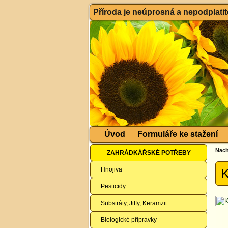
Příroda je neúprosná a nepodplatitel
Úvod
Formuláře ke stažení
Nach
ZAHRÁDKÁŘSKÉ POTŘEBY
Hnojiva
K
Pesticidy
Substráty, Jiffy, Keramzit
Biologické přípravky