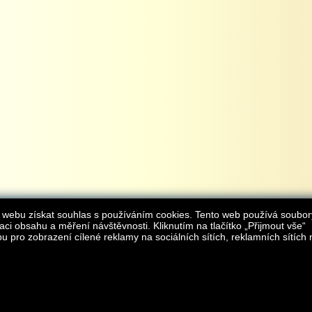
 webu získat souhlas s používáním cookies. Tento web používá soubor
aci obsahu a měření návštěvnosti. Kliknutím na tlačítko „Přijmout vše“
 pro zobrazení cílené reklamy na sociálních sítích, reklamních sítích 
Provozovatelem internetového obchodu
iAgromarket.cz
je AGROMARKET IRSI s.r.o.
zapsaná v obchodním rejstřík
Kontakt:
e-obchod@
© 2013 iAgromarket.cz - všechna práva vyhrazena, kopírování obsahu str