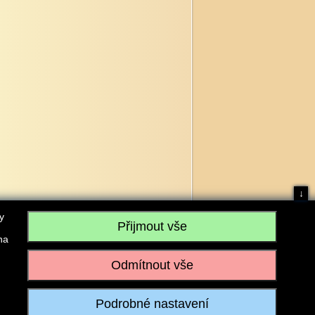
↓
y
na
, IČO: 28304845, se sídlem č.p. 17, 768 75 Loukov
u vedeném Krajským soudem v Brně, sp. zn. C 59979
iagromarket.cz
, Mobil: 603 525 615, Tel: 573 395 569
ánek je dovoleno pouze se souhlasem provozovatele.
Realizace:
w-software.com