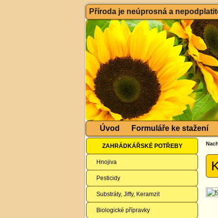
Příroda je neúprosná a nepodplatitel
Úvod
Formuláře ke stažení
Nach
ZAHRÁDKÁŘSKÉ POTŘEBY
Hnojiva
K
Pesticidy
Substráty, Jiffy, Keramzit
Biologické přípravky