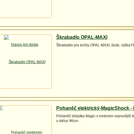
Škrabadlo OPAL-MAXI
Škrabadlo pro kočky OPAL-MAXI, šedé, výška7
Pohaněč elektrický-MagicShock - 
Poháněč dobytka Magic s motorem nejnovější te
o délce 96cm ..