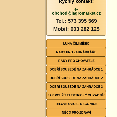
Rychlý kontakt:
e-
obchod@iagromarket.cz
Tel.: 573 395 569
Mobil: 603 282 125
LUNA ČILI MĚSÍC
RADY PRO ZAHRÁDKÁŘE
RADY PRO CHOVATELE
DOBŘÍ SOUSEDÉ NA ZAHRÁDCE 1
DOBŘÍ SOUSEDÉ NA ZAHRÁDCE 2
DOBŘÍ SOUSEDÉ NA ZAHRÁDCE 3
JAK POUŽÍT ELEKTRICKÝ OHRADNÍK
TĚLOVÉ SVÍCE - NĚCO VÍCE
NĚCO PRO ZDRAVÍ