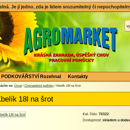
ná. Je jí jedno, zda je lidem srozumitelný či nepochopitelný
PODKOVÁŘSTVÍ Rozehnal
Kontakty
ázíte se:
Úvod
/
Chovatelské potřeby
/ Kbelík 18l na šrot
belík 18l na šrot
Kat. číslo:
70322
Dostupnost:
skladem u dodav