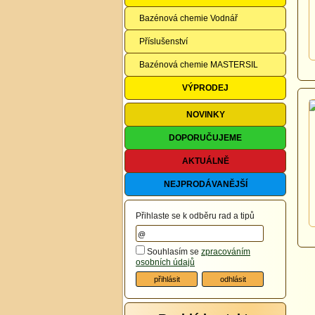
Bazénová chemie Vodnář
Příslušenství
Bazénová chemie MASTERSIL
VÝPRODEJ
NOVINKY
DOPORUČUJEME
AKTUÁLNĚ
NEJPRODÁVANĚJŠÍ
Přihlaste se k odběru rad a tipů
Souhlasím se
zpracováním
osobních údajů