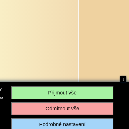
↓
y
na
, IČO: 28304845, se sídlem č.p. 17, 768 75 Loukov
u vedeném Krajským soudem v Brně, sp. zn. C 59979
iagromarket.cz
, Mobil: 603 525 615, Tel: 573 395 569
ánek je dovoleno pouze se souhlasem provozovatele.
Realizace:
w-software.com