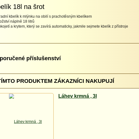
elík 18l na šrot
adní kbelík k mlýnku na obilí s prachotěsným kbelíkem
ožství náplně 18 litrů
rukojetí a krytem, který se zavírá automaticky, jakmile sejmete kbelík z přístroje
poručené příslušenství
TÍMTO PRODUKTEM ZÁKAZNÍCI NAKUPUJÍ
Láhev krmná , 3l