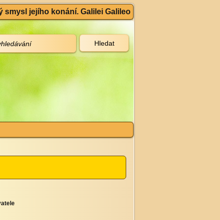
 smysl jejího konání. Galilei Galileo
atele