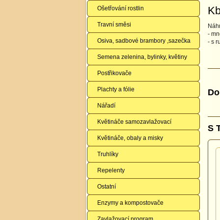
Kb
Ošetřování rostlin
Travní směsi
Náhr
- mn
Osiva, sadbové brambory ,sazečka
- s 
Semena zelenina, bylinky, květiny
Postřikovače
Plachty a fólie
Do
Nářadí
Květináče samozavlažovací
S 
Květináče, obaly a misky
Truhlíky
Repelenty
Ostatní
Enzymy a kompostovače
Zavlažovací program