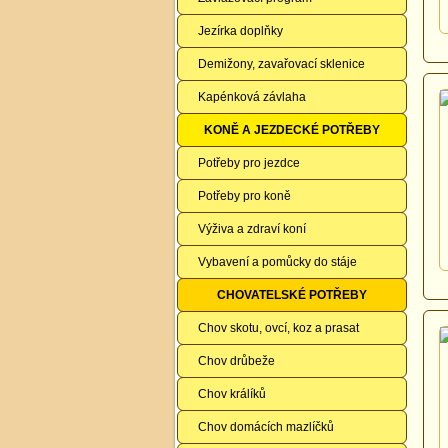
Jezírka doplňky
Demižony, zavařovací sklenice
Kapénková závlaha
KONĚ A JEZDECKÉ POTŘEBY
Potřeby pro jezdce
Potřeby pro koně
Výživa a zdraví koní
Vybavení a pomůcky do stáje
CHOVATELSKÉ POTŘEBY
Chov skotu, ovcí, koz a prasat
Chov drůbeže
Chov králíků
Chov domácích mazlíčků