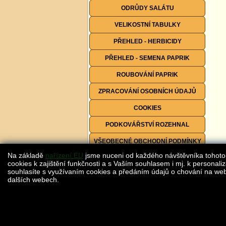
ODRŮDY SALÁTU
VELIKOSTNÍ TABULKY
PŘEHLED - HERBICIDY
PŘEHLED - SEMENA PAPRIK
ROUBOVÁNÍ PAPRIK
ZPRACOVÁNÍ OSOBNÍCH ÚDAJŮ
COOKIES
PODKOVÁŘSTVÍ ROZEHNAL
VŠEOBECNÉ OBCHODNÍ PODMÍNKY
Na základě
nařízení EU
jsme nuceni od každého návštěvníka tohoto
FORMULÁŘE KE STAŽENÍ
cookies k zajištění funkčnosti a s Vaším souhlasem i mj. k personaliz
souhlasíte s využívaním cookies a předáním údajů o chování na webu
dalších webech.