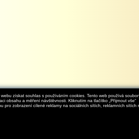
 webu získat souhlas s používáním cookies. Tento web používá soubor
aci obsahu a měření návštěvnosti. Kliknutím na tlačítko „Přijmout vše“
 pro zobrazení cílené reklamy na sociálních sítích, reklamních sítích 
Provozovatelem internetového obchodu
iAgromarket.cz
je AGROMARKET IRSI s.r.o.
zapsaná v obchodním rejstřík
Kontakt:
e-obchod@
© 2013 iAgromarket.cz - všechna práva vyhrazena, kopírování obsahu str