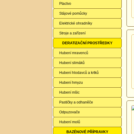
Ptactvo
Stájové pomůcky
Elektrické ohradníky
Stroje a zařízení
DERATIZAČNÍ PROSTŘEDKY
Hubení mravenců
Hubení slimáků
Hubení hlodavců a krtků
Hubení hmyzu
Hubení mšic
Pastičky a odhaněče
Odpuzovače
Hubení molů
BAZÉNOVÉ PŘÍPRAVKY