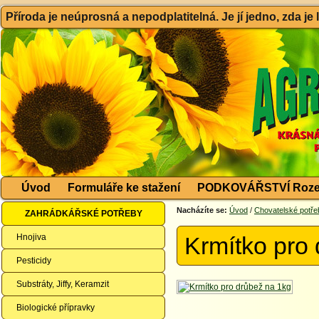
Příroda je neúprosná a nepodplatitelná. Je jí jedno, zda je
Úvod
Formuláře ke stažení
PODKOVÁŘSTVÍ Roze
Nacházíte se:
Úvod
/
Chovatelské potře
ZAHRÁDKÁŘSKÉ POTŘEBY
Hnojiva
Krmítko pro
Pesticidy
Substráty, Jiffy, Keramzit
Biologické přípravky