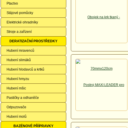
Ptactvo
Stájové pomůcky
Elektrické ohradníky
Stroje a zařízení
DERATIZAČNÍ PROSTŘEDKY
Hubení mravenců
Hubení slimáků
Hubení hlodavců a krtků
Hubení hmyzu
Hubení mšic
Pastičky a odhaněče
Odpuzovače
Hubení molů
BAZÉNOVÉ PŘÍPRAVKY