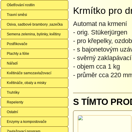
Ošetřování rostlin
Krmítko pro d
Travní směsi
Automat na krmení
Osiva, sadbové brambory ,sazečka
- orig. Stükerjürgen
Semena zelenina, bylinky, květiny
- pro křepelky, ozdo
Postřikovače
- s bajonetovým uz
Plachty a fólie
- svěrný zaklapávací
Nářadí
- objem cca 1 kg
Květináče samozavlažovací
- průměr cca 220 m
Květináče, obaly a misky
Truhlíky
S TÍMTO PRO
Repelenty
Ostatní
Enzymy a kompostovače
Zavlažovací program