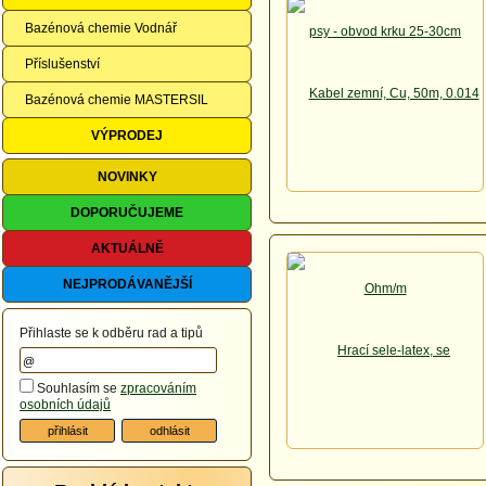
Bazénová chemie Vodnář
Příslušenství
Bazénová chemie MASTERSIL
VÝPRODEJ
NOVINKY
DOPORUČUJEME
AKTUÁLNĚ
NEJPRODÁVANĚJŠÍ
Přihlaste se k odběru rad a tipů
Souhlasím se
zpracováním
osobních údajů