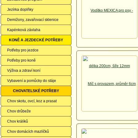
Jezírka doplňky
Demižony, zavařovací sklenice
Kapénková závlaha
KONĚ A JEZDECKÉ POTŘEBY
Potřeby pro jezdce
Potřeby pro koně
Výživa a zdraví koní
Vybavení a pomůcky do stáje
CHOVATELSKÉ POTŘEBY
Chov skotu, ovcí, koz a prasat
Chov drůbeže
Chov králíků
Chov domácích mazlíčků