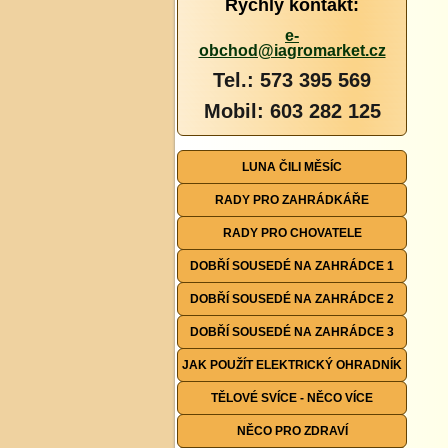
Rychlý kontakt:
e-
obchod@iagromarket.cz
Tel.: 573 395 569
Mobil: 603 282 125
LUNA ČILI MĚSÍC
RADY PRO ZAHRÁDKÁŘE
RADY PRO CHOVATELE
DOBŘÍ SOUSEDÉ NA ZAHRÁDCE 1
DOBŘÍ SOUSEDÉ NA ZAHRÁDCE 2
DOBŘÍ SOUSEDÉ NA ZAHRÁDCE 3
JAK POUŽÍT ELEKTRICKÝ OHRADNÍK
TĚLOVÉ SVÍCE - NĚCO VÍCE
NĚCO PRO ZDRAVÍ