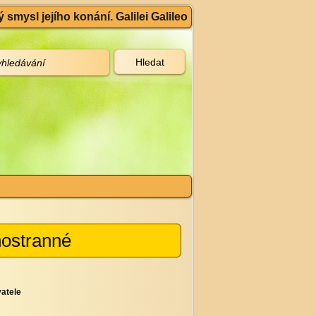
 smysl jejího konání. Galilei Galileo
nostranné
atele