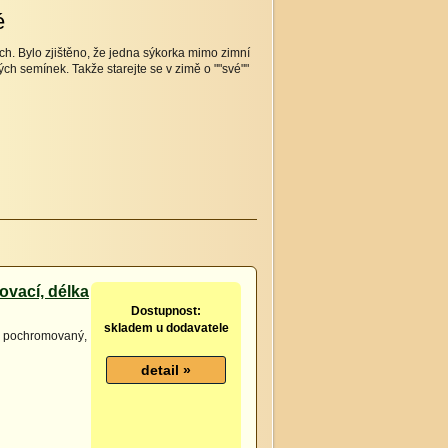
é
h. Bylo zjištěno, že jedna sýkorka mimo zimní
h semínek. Takže starejte se v zimě o ""své""
ovací, délka
Dostupnost:
skladem u dodavatele
í, pochromovaný,