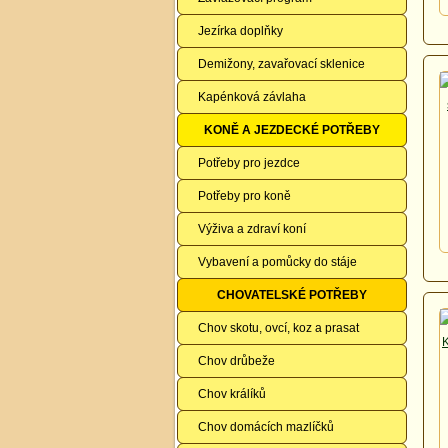
Jezírka doplňky
Demižony, zavařovací sklenice
Kapénková závlaha
KONĚ A JEZDECKÉ POTŘEBY
Potřeby pro jezdce
Potřeby pro koně
Výživa a zdraví koní
Vybavení a pomůcky do stáje
CHOVATELSKÉ POTŘEBY
Chov skotu, ovcí, koz a prasat
Chov drůbeže
Chov králíků
Chov domácích mazlíčků