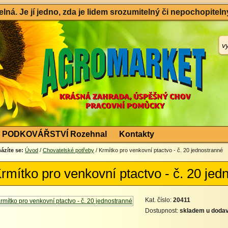
ná. Je jí jedno, zda je lidem srozumitelný či nepochopitelný
PODKOVÁŘSTVÍ Rozehnal
Kontakty
ázíte se:
Úvod
/
Chovatelské potřeby
/ Krmítko pro venkovní ptactvo - č. 20 jednostranné
rmítko pro venkovní ptactvo - č. 20 jed
Kat. číslo:
20411
Dostupnost:
skladem u dodav