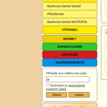
Bazénová chemie Vodnář
Příslušenství
Bazénová chemie MASTERSIL
VÝPRODEJ
NOVINKY
DOPORUČUJEME
AKTUÁLNĚ
NEJPRODÁVANĚJŠÍ
Přihlaste se k odběru rad a tipů
Souhlasím se
zpracováním
osobních údajů