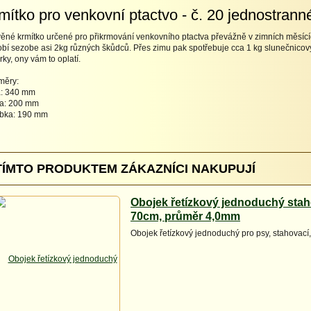
mítko pro venkovní ptactvo - č. 20 jednostrann
ěné krmítko určené pro přikrmování venkovního ptactva převážně v zimních měsícíc
bí sezobe asi 2kg různých škůdců. Přes zimu pak spotřebuje cca 1 kg slunečnicovýc
rky, ony vám to oplatí.
měry:
a: 340 mm
a: 200 mm
ubka: 190 mm
TÍMTO PRODUKTEM ZÁKAZNÍCI NAKUPUJÍ
Obojek řetízkový jednoduchý stah
70cm, průměr 4,0mm
Obojek řetízkový jednoduchý pro psy, stahovac