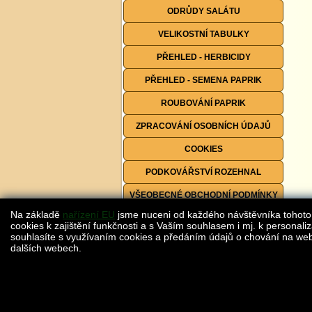
ODRŮDY SALÁTU
VELIKOSTNÍ TABULKY
PŘEHLED - HERBICIDY
PŘEHLED - SEMENA PAPRIK
ROUBOVÁNÍ PAPRIK
ZPRACOVÁNÍ OSOBNÍCH ÚDAJŮ
COOKIES
PODKOVÁŘSTVÍ ROZEHNAL
VŠEOBECNÉ OBCHODNÍ PODMÍNKY
Na základě
nařízení EU
jsme nuceni od každého návštěvníka tohoto
FORMULÁŘE KE STAŽENÍ
cookies k zajištění funkčnosti a s Vaším souhlasem i mj. k personaliz
souhlasíte s využívaním cookies a předáním údajů o chování na webu
dalších webech.