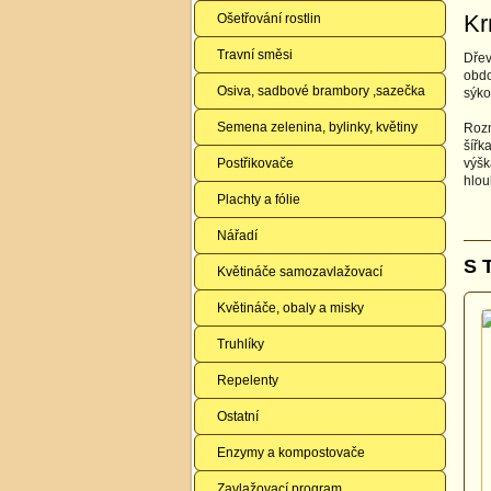
Kr
Ošetřování rostlin
Travní směsi
Dřev
obdo
Osiva, sadbové brambory ,sazečka
sýko
Semena zelenina, bylinky, květiny
Roz
šířk
Postřikovače
výšk
hlo
Plachty a fólie
Nářadí
S 
Květináče samozavlažovací
Květináče, obaly a misky
Truhlíky
Repelenty
Ostatní
Enzymy a kompostovače
Zavlažovací program