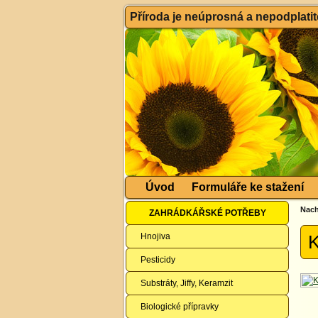
Příroda je neúprosná a nepodplatitel
Úvod
Formuláře ke stažení
Nach
ZAHRÁDKÁŘSKÉ POTŘEBY
Hnojiva
K
Pesticidy
Substráty, Jiffy, Keramzit
Biologické přípravky