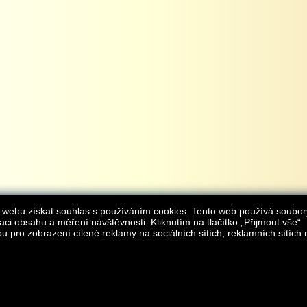
 webu získat souhlas s používáním cookies. Tento web používá soubor
aci obsahu a měření návštěvnosti. Kliknutím na tlačítko „Přijmout vše“
 pro zobrazení cílené reklamy na sociálních sítích, reklamních sítích 
Provozovatelem internetového obchodu
iAgromarket.cz
je AGROMARKET IRSI s.r.o.
zapsaná v obchodním rejstřík
Kontakt:
e-obchod@
© 2013 iAgromarket.cz - všechna práva vyhrazena, kopírování obsahu str