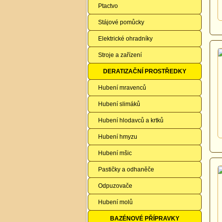
Ptactvo
Stájové pomůcky
Elektrické ohradníky
Stroje a zařízení
DERATIZAČNÍ PROSTŘEDKY
Hubení mravenců
Hubení slimáků
Hubení hlodavců a krtků
Hubení hmyzu
Hubení mšic
Pastičky a odhaněče
Odpuzovače
Hubení molů
BAZÉNOVÉ PŘÍPRAVKY