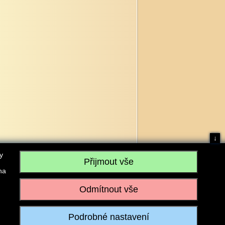
↓
y
na
, IČO: 28304845, se sídlem č.p. 17, 768 75 Loukov
u vedeném Krajským soudem v Brně, sp. zn. C 59979
iagromarket.cz
, Mobil: 603 525 615, Tel: 573 395 569
ánek je dovoleno pouze se souhlasem provozovatele.
Realizace:
w-software.com