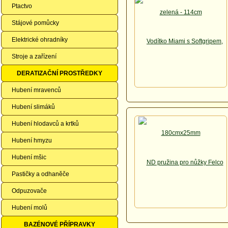
Ptactvo
Stájové pomůcky
Elektrické ohradníky
Stroje a zařízení
DERATIZAČNÍ PROSTŘEDKY
Hubení mravenců
Hubení slimáků
Hubení hlodavců a krtků
Hubení hmyzu
Hubení mšic
Pastičky a odhaněče
Odpuzovače
Hubení molů
BAZÉNOVÉ PŘÍPRAVKY