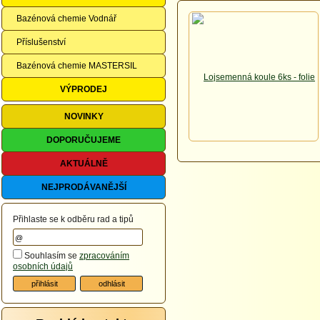
Bazénová chemie Vodnář
Příslušenství
Bazénová chemie MASTERSIL
VÝPRODEJ
NOVINKY
DOPORUČUJEME
AKTUÁLNĚ
NEJPRODÁVANĚJŠÍ
Přihlaste se k odběru rad a tipů
Souhlasím se
zpracováním
osobních údajů