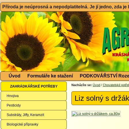
Příroda je neúprosná a nepodplatitelná. Je jí jedno, zda je
Úvod
Formuláře ke stažení
PODKOVÁŘSTVÍ Roze
Nacházíte se:
Úvod
/
Chovatelské potře
ZAHRÁDKÁŘSKÉ POTŘEBY
Hnojiva
Liz solný s držá
Pesticidy
Substráty, Jiffy, Keramzit
Biologické přípravky