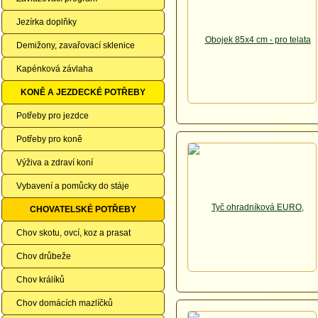
Jezírka doplňky
Demižony, zavařovací sklenice
Kapénková závlaha
KONĚ A JEZDECKÉ POTŘEBY
Potřeby pro jezdce
Potřeby pro koně
Výživa a zdraví koní
Vybavení a pomůcky do stáje
CHOVATELSKÉ POTŘEBY
Chov skotu, ovcí, koz a prasat
Chov drůbeže
Chov králíků
Chov domácích mazlíčků