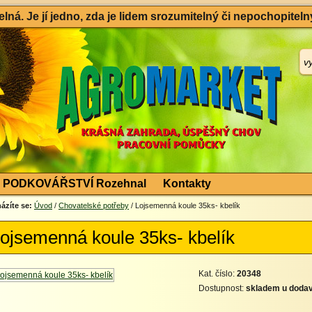
ná. Je jí jedno, zda je lidem srozumitelný či nepochopitelný
PODKOVÁŘSTVÍ Rozehnal
Kontakty
ázíte se:
Úvod
/
Chovatelské potřeby
/ Lojsemenná koule 35ks- kbelík
ojsemenná koule 35ks- kbelík
Kat. číslo:
20348
Dostupnost:
skladem u dodav