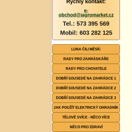
Rychlý kontakt:
e-
obchod@iagromarket.cz
Tel.: 573 395 569
Mobil: 603 282 125
LUNA ČILI MĚSÍC
RADY PRO ZAHRÁDKÁŘE
RADY PRO CHOVATELE
DOBŘÍ SOUSEDÉ NA ZAHRÁDCE 1
DOBŘÍ SOUSEDÉ NA ZAHRÁDCE 2
DOBŘÍ SOUSEDÉ NA ZAHRÁDCE 3
JAK POUŽÍT ELEKTRICKÝ OHRADNÍK
TĚLOVÉ SVÍCE - NĚCO VÍCE
NĚCO PRO ZDRAVÍ