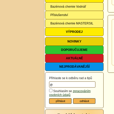
Bazénová chemie Vodnář
Příslušenství
Bazénová chemie MASTERSIL
VÝPRODEJ
NOVINKY
DOPORUČUJEME
AKTUÁLNĚ
NEJPRODÁVANĚJŠÍ
Přihlaste se k odběru rad a tipů
Souhlasím se
zpracováním
osobních údajů