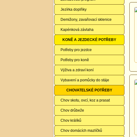
Jezírka doplňky
Demižony, zavařovací sklenice
Kapénková závlaha
KONĚ A JEZDECKÉ POTŘEBY
Potřeby pro jezdce
Potřeby pro koně
Výživa a zdraví koní
Vybavení a pomůcky do stáje
CHOVATELSKÉ POTŘEBY
Chov skotu, ovcí, koz a prasat
Chov drůbeže
Chov králíků
Chov domácích mazlíčků