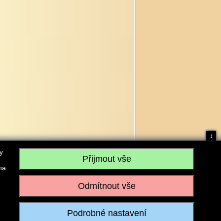
↓
y
na
, IČO: 28304845, se sídlem č.p. 17, 768 75 Loukov
u vedeném Krajským soudem v Brně, sp. zn. C 59979
iagromarket.cz
, Mobil: 603 525 615, Tel: 573 395 569
ánek je dovoleno pouze se souhlasem provozovatele.
Realizace:
w-software.com