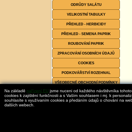
ODRŮDY SALÁTU
VELIKOSTNÍ TABULKY
PŘEHLED - HERBICIDY
PŘEHLED - SEMENA PAPRIK
ROUBOVÁNÍ PAPRIK
ZPRACOVÁNÍ OSOBNÍCH ÚDAJŮ
COOKIES
PODKOVÁŘSTVÍ ROZEHNAL
VŠEOBECNÉ OBCHODNÍ PODMÍNKY
Na základě
nařízení EU
jsme nuceni od každého návštěvníka tohoto
FORMULÁŘE KE STAŽENÍ
cookies k zajištění funkčnosti a s Vaším souhlasem i mj. k personaliz
souhlasíte s využívaním cookies a předáním údajů o chování na webu
dalších webech.