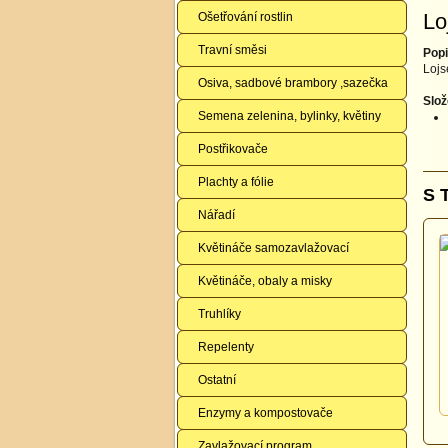
Lo
Ošetřování rostlin
Travní směsi
Popi
Lojs
Osiva, sadbové brambory ,sazečka
Slož
Semena zelenina, bylinky, květiny
Postřikovače
Plachty a fólie
S 
Nářadí
Květináče samozavlažovací
Květináče, obaly a misky
Truhlíky
Repelenty
Ostatní
Enzymy a kompostovače
Zavlažovací program