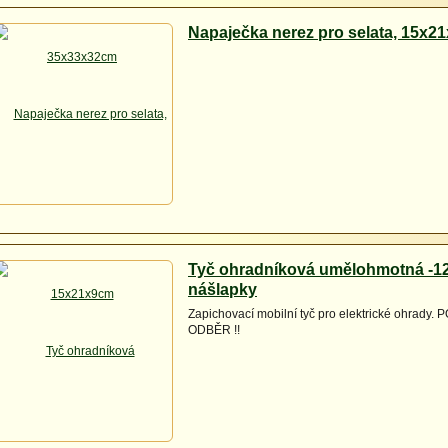
Napaječka nerez pro selata, 15x2
Tyč ohradníková umělohmotná -1
nášlapky
Zapichovací mobilní tyč pro elektrické ohrady
ODBĚR !!