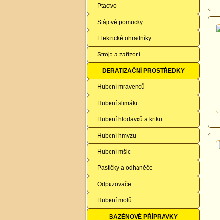
Ptactvo
Stájové pomůcky
Elektrické ohradníky
Stroje a zařízení
DERATIZAČNÍ PROSTŘEDKY
Hubení mravenců
Hubení slimáků
Hubení hlodavců a krtků
Hubení hmyzu
Hubení mšic
Pastičky a odhaněče
Odpuzovače
Hubení molů
BAZÉNOVÉ PŘÍPRAVKY