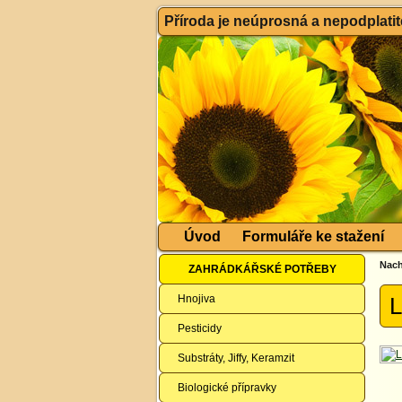
Příroda je neúprosná a nepodplatitel
Úvod
Formuláře ke stažení
Nach
ZAHRÁDKÁŘSKÉ POTŘEBY
Hnojiva
L
Pesticidy
Substráty, Jiffy, Keramzit
Biologické přípravky