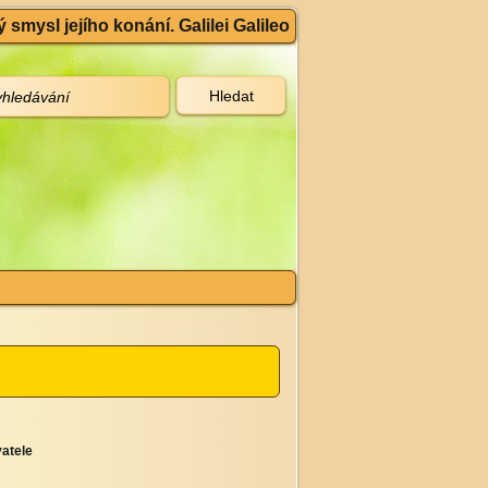
 smysl jejího konání. Galilei Galileo
atele