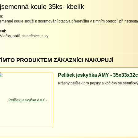
jsemenná koule 35ks- kbelík
s:
emenné koule slouží k dokrmování ptactva především v zimním období, při nedostat
ení:
Vločky, obilí, slunečnice, tuky.
TÍMTO PRODUKTEM ZÁKAZNÍCI NAKUPUJÍ
Pelíšek jeskyňka AMY - 35x33x32
Krásný pelíšek pro pejsky a kočičky se semišo