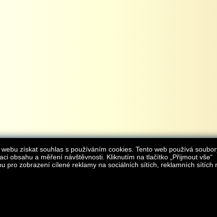
 webu získat souhlas s používáním cookies. Tento web používá soubor
aci obsahu a měření návštěvnosti. Kliknutím na tlačítko „Přijmout vše“
 pro zobrazení cílené reklamy na sociálních sítích, reklamních sítích 
Provozovatelem internetového obchodu
iAgromarket.cz
je AGROMARKET IRSI s.r.o.
zapsaná v obchodním rejstřík
Kontakt:
e-obchod@
© 2013 iAgromarket.cz - všechna práva vyhrazena, kopírování obsahu str