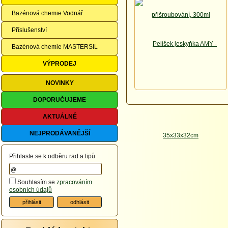
Bazénová chemie Vodnář
Příslušenství
Bazénová chemie MASTERSIL
VÝPRODEJ
NOVINKY
DOPORUČUJEME
AKTUÁLNĚ
NEJPRODÁVANĚJŠÍ
Přihlaste se k odběru rad a tipů
Souhlasím se
zpracováním
osobních údajů