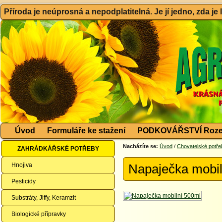
Příroda je neúprosná a nepodplatitelná. Je jí jedno, zda je
Úvod
Formuláře ke stažení
PODKOVÁŘSTVÍ Roze
Nacházíte se:
Úvod
/
Chovatelské potře
ZAHRÁDKÁŘSKÉ POTŘEBY
Hnojiva
Napaječka mobil
Pesticidy
Substráty, Jiffy, Keramzit
Biologické přípravky