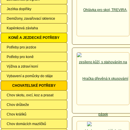
Jezírka doplňky
Demižony, zavařovací sklenice
Kapénková závlaha
KONĚ A JEZDECKÉ POTŘEBY
Potřeby pro jezdce
Potřeby pro koně
Výživa a zdraví koní
Vybavení a pomůcky do stáje
CHOVATELSKÉ POTŘEBY
Chov skotu, ovcí, koz a prasat
Chov drůbeže
Chov králíků
Chov domácích mazlíčků