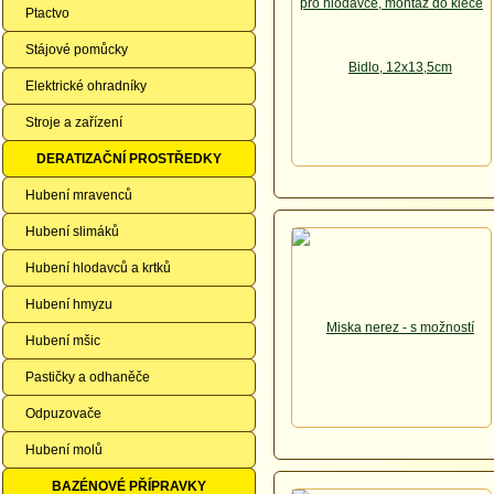
Ptactvo
Stájové pomůcky
Elektrické ohradníky
Stroje a zařízení
DERATIZAČNÍ PROSTŘEDKY
Hubení mravenců
Hubení slimáků
Hubení hlodavců a krtků
Hubení hmyzu
Hubení mšic
Pastičky a odhaněče
Odpuzovače
Hubení molů
BAZÉNOVÉ PŘÍPRAVKY