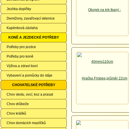
Jezírka doplňky
Demižony, zavařovací sklenice
Kapénková závlaha
KONĚ A JEZDECKÉ POTŘEBY
Potřeby pro jezdce
Potřeby pro koně
Výživa a zdraví koní
Vybavení a pomůcky do stáje
CHOVATELSKÉ POTŘEBY
Chov skotu, ovcí, koz a prasat
Chov drůbeže
Chov králíků
Chov domácích mazlíčků