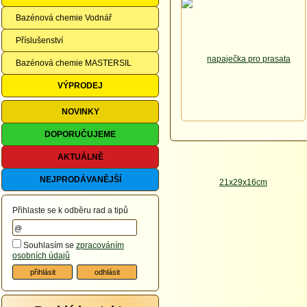
Bazénová chemie Vodnář
Příslušenství
Bazénová chemie MASTERSIL
VÝPRODEJ
NOVINKY
DOPORUČUJEME
AKTUÁLNĚ
NEJPRODÁVANĚJŠÍ
Přihlaste se k odběru rad a tipů
Souhlasím se
zpracováním
osobních údajů