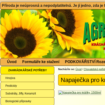
Příroda je neúprosná a nepodplatitelná. Je jí jedno, zda je
Úvod
Formuláře ke stažení
PODKOVÁŘSTVÍ Roze
Nacházíte se:
Úvod
/
Chovatelské potře
ZAHRÁDKÁŘSKÉ POTŘEBY
Hnojiva
Napaječka pro k
Pesticidy
Substráty, Jiffy, Keramzit
Biologické přípravky