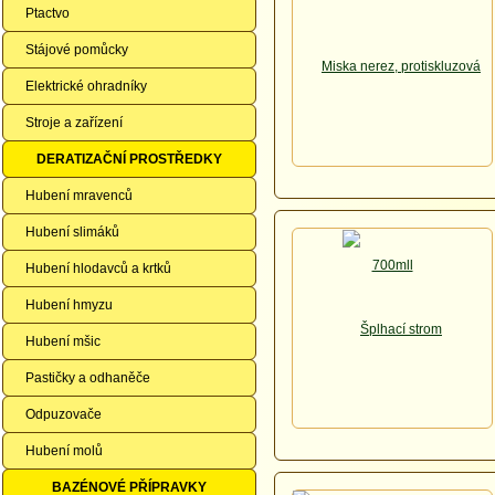
Ptactvo
Stájové pomůcky
Elektrické ohradníky
Stroje a zařízení
DERATIZAČNÍ PROSTŘEDKY
Hubení mravenců
Hubení slimáků
Hubení hlodavců a krtků
Hubení hmyzu
Hubení mšic
Pastičky a odhaněče
Odpuzovače
Hubení molů
BAZÉNOVÉ PŘÍPRAVKY