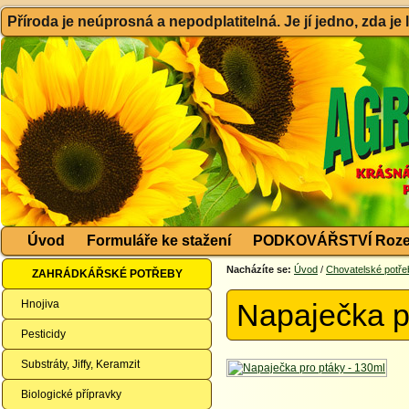
Příroda je neúprosná a nepodplatitelná. Je jí jedno, zda je
Úvod
Formuláře ke stažení
PODKOVÁŘSTVÍ Roze
Nacházíte se:
Úvod
/
Chovatelské potře
ZAHRÁDKÁŘSKÉ POTŘEBY
Hnojiva
Napaječka p
Pesticidy
Substráty, Jiffy, Keramzit
Biologické přípravky