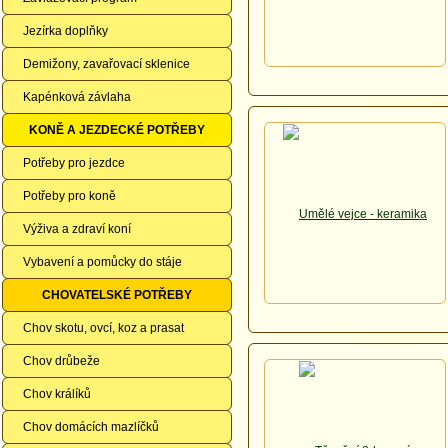
Jezírka doplňky
Demižony, zavařovací sklenice
Kapénková závlaha
KONĚ A JEZDECKÉ POTŘEBY
Potřeby pro jezdce
Potřeby pro koně
Výživa a zdraví koní
Vybavení a pomůcky do stáje
CHOVATELSKÉ POTŘEBY
Chov skotu, ovcí, koz a prasat
Chov drůbeže
Chov králíků
Chov domácích mazlíčků