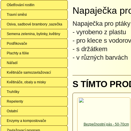
Ošetřování rostlin
Napaječka pro
Travní směsi
Napaječka pro ptáky
Osiva, sadbové brambory ,sazečka
- vyrobeno z plastu
Semena zelenina, bylinky, květiny
- pro klece s vodoro
Postřikovače
- s držátkem
Plachty a fólie
- v různých barvách
Nářadí
Květináče samozavlažovací
S TÍMTO PRO
Květináče, obaly a misky
Truhlíky
Repelenty
Ostatní
Enzymy a kompostovače
Zavlažovací program