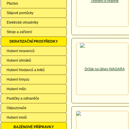
Ptactvo
Stájové pomůcky
Elektrické ohradníky
Stroje a zařízení
DERATIZAČNÍ PROSTŘEDKY
Hubení mravenců
Hubení slimáků
Hubení hlodavců a krtků
Hubení hmyzu
Hubení mšic
Pastičky a odhaněče
Odpuzovače
Hubení molů
BAZÉNOVÉ PŘÍPRAVKY