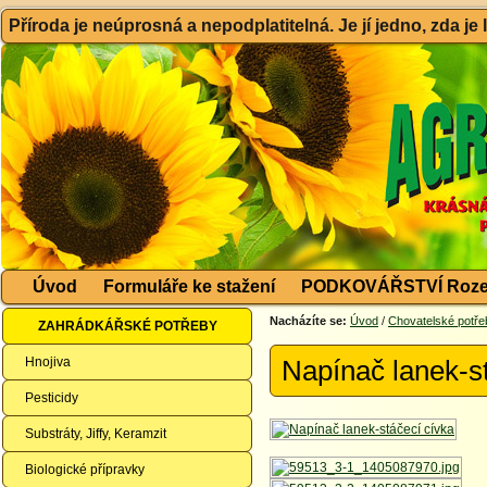
Příroda je neúprosná a nepodplatitelná. Je jí jedno, zda je
Úvod
Formuláře ke stažení
PODKOVÁŘSTVÍ Roze
Nacházíte se:
Úvod
/
Chovatelské potře
ZAHRÁDKÁŘSKÉ POTŘEBY
Hnojiva
Napínač lanek-s
Pesticidy
Substráty, Jiffy, Keramzit
Biologické přípravky