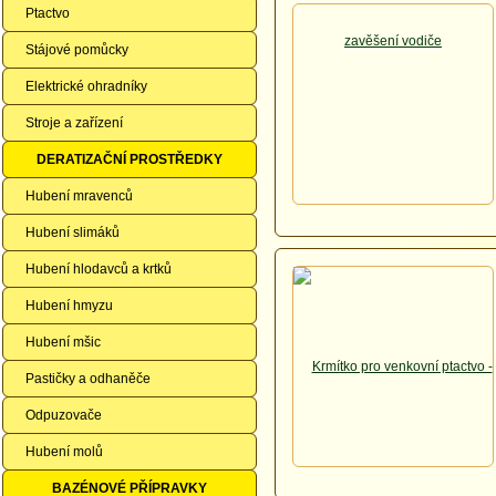
Ptactvo
Stájové pomůcky
Elektrické ohradníky
Stroje a zařízení
DERATIZAČNÍ PROSTŘEDKY
Hubení mravenců
Hubení slimáků
Hubení hlodavců a krtků
Hubení hmyzu
Hubení mšic
Pastičky a odhaněče
Odpuzovače
Hubení molů
BAZÉNOVÉ PŘÍPRAVKY