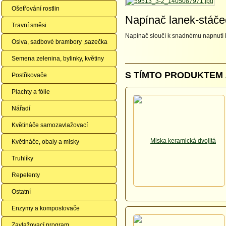
Ošetřování rostlin
Napínač lanek-stáče
Travní směsi
Napínač sloučí k snadnému napnutí la
Osiva, sadbové brambory ,sazečka
Semena zelenina, bylinky, květiny
S TÍMTO PRODUKTEM 
Postřikovače
Plachty a fólie
Nářadí
Květináče samozavlažovací
Květináče, obaly a misky
Truhlíky
Repelenty
Ostatní
Enzymy a kompostovače
Zavlažovací program