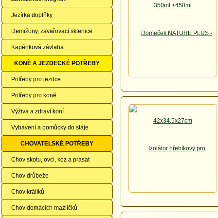
Jezírka doplňky
Demižony, zavařovací sklenice
Kapénková závlaha
KONĚ A JEZDECKÉ POTŘEBY
Potřeby pro jezdce
Potřeby pro koně
Výživa a zdraví koní
Vybavení a pomůcky do stáje
CHOVATELSKÉ POTŘEBY
Chov skotu, ovcí, koz a prasat
Chov drůbeže
Chov králíků
Chov domácích mazlíčků