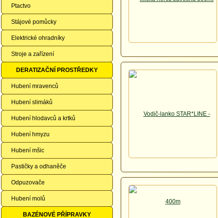
Ptactvo
Stájové pomůcky
Elektrické ohradníky
Stroje a zařízení
DERATIZAČNÍ PROSTŘEDKY
Hubení mravenců
Hubení slimáků
Hubení hlodavců a krtků
Hubení hmyzu
Hubení mšic
Pastičky a odhaněče
Odpuzovače
Hubení molů
BAZÉNOVÉ PŘÍPRAVKY