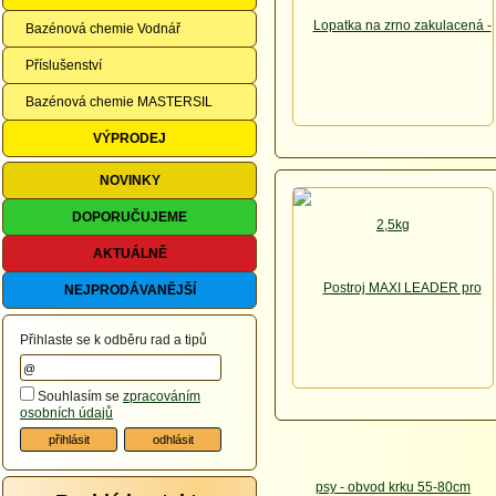
Bazénová chemie Vodnář
Příslušenství
Bazénová chemie MASTERSIL
VÝPRODEJ
NOVINKY
DOPORUČUJEME
AKTUÁLNĚ
NEJPRODÁVANĚJŠÍ
Přihlaste se k odběru rad a tipů
Souhlasím se
zpracováním
osobních údajů