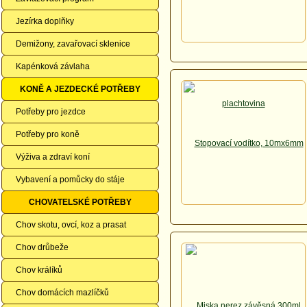
Jezírka doplňky
Demižony, zavařovací sklenice
Kapénková závlaha
KONĚ A JEZDECKÉ POTŘEBY
Potřeby pro jezdce
Potřeby pro koně
Výživa a zdraví koní
Vybavení a pomůcky do stáje
CHOVATELSKÉ POTŘEBY
Chov skotu, ovcí, koz a prasat
Chov drůbeže
Chov králíků
Chov domácích mazlíčků