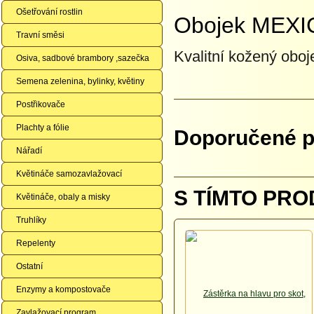
Ošetřování rostlin
Obojek MEXI
Travní směsi
Kvalitní kožený oboj
Osiva, sadbové brambory ,sazečka
Semena zelenina, bylinky, květiny
Postřikovače
Plachty a fólie
Doporučené př
Nářadí
Květináče samozavlažovací
S TÍMTO PRO
Květináče, obaly a misky
Truhlíky
Repelenty
Ostatní
Enzymy a kompostovače
Zavlažovací program