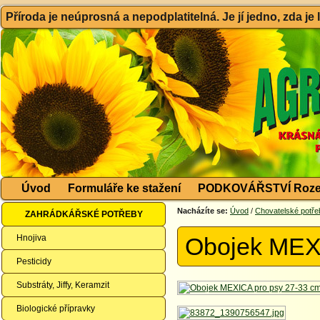
Příroda je neúprosná a nepodplatitelná. Je jí jedno, zda je
Úvod
Formuláře ke stažení
PODKOVÁŘSTVÍ Roze
Nacházíte se:
Úvod
/
Chovatelské potře
ZAHRÁDKÁŘSKÉ POTŘEBY
Hnojiva
Obojek MEX
Pesticidy
Substráty, Jiffy, Keramzit
Biologické přípravky