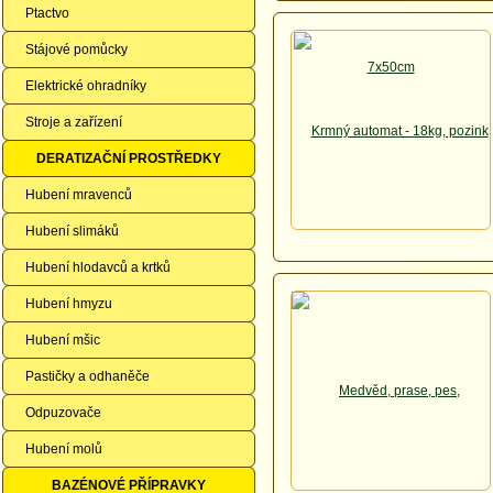
Ptactvo
Stájové pomůcky
Elektrické ohradníky
Stroje a zařízení
DERATIZAČNÍ PROSTŘEDKY
Hubení mravenců
Hubení slimáků
Hubení hlodavců a krtků
Hubení hmyzu
Hubení mšic
Pastičky a odhaněče
Odpuzovače
Hubení molů
BAZÉNOVÉ PŘÍPRAVKY