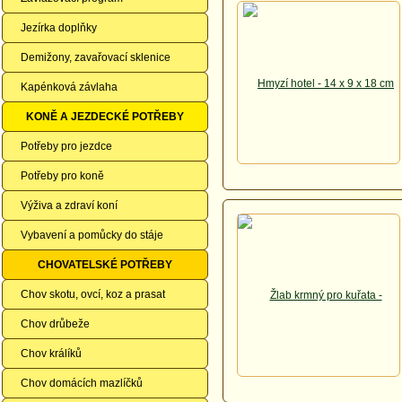
Jezírka doplňky
Demižony, zavařovací sklenice
Kapénková závlaha
KONĚ A JEZDECKÉ POTŘEBY
Potřeby pro jezdce
Potřeby pro koně
Výživa a zdraví koní
Vybavení a pomůcky do stáje
CHOVATELSKÉ POTŘEBY
Chov skotu, ovcí, koz a prasat
Chov drůbeže
Chov králíků
Chov domácích mazlíčků