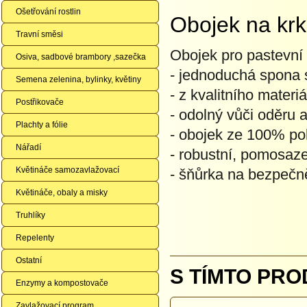
Ošetřování rostlin
Obojek na kr
Travní směsi
Obojek pro pastevní
Osiva, sadbové brambory ,sazečka
- jednoduchá spona 
Semena zelenina, bylinky, květiny
- z kvalitního materi
Postřikovače
- odolný vůči oděru
Plachty a fólie
- obojek ze 100% po
Nářadí
- robustní, pomosaz
Květináče samozavlažovací
- šňůrka na bezpečn
Květináče, obaly a misky
Truhlíky
Repelenty
Ostatní
S TÍMTO PRO
Enzymy a kompostovače
Zavlažovací program