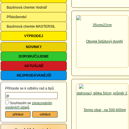
Bazénová chemie Vodnář
Příslušenství
Bazénová chemie MASTERSIL
VÝPRODEJ
NOVINKY
DOPORUČUJEME
AKTUÁLNĚ
NEJPRODÁVANĚJŠÍ
Přihlaste se k odběru rad a tipů
Souhlasím se
zpracováním
osobních údajů