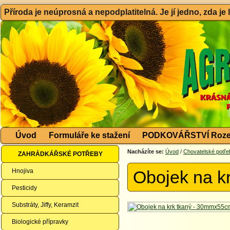
Příroda je neúprosná a nepodplatitelná. Je jí jedno, zda je
Úvod
Formuláře ke stažení
PODKOVÁŘSTVÍ Roze
Nacházíte se:
Úvod
/
Chovatelské potře
ZAHRÁDKÁŘSKÉ POTŘEBY
Hnojiva
Obojek na k
Pesticidy
Substráty, Jiffy, Keramzit
Biologické přípravky