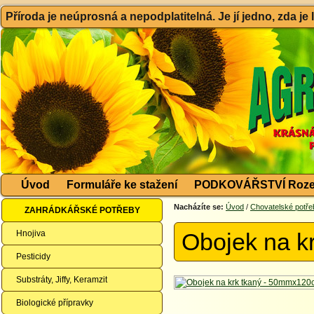
Příroda je neúprosná a nepodplatitelná. Je jí jedno, zda je
Úvod
Formuláře ke stažení
PODKOVÁŘSTVÍ Roze
Nacházíte se:
Úvod
/
Chovatelské potře
ZAHRÁDKÁŘSKÉ POTŘEBY
Hnojiva
Obojek na k
Pesticidy
Substráty, Jiffy, Keramzit
Biologické přípravky