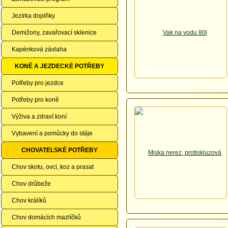
Jezírka doplňky
Demižony, zavařovací sklenice
Kapénková závlaha
KONĚ A JEZDECKÉ POTŘEBY
Potřeby pro jezdce
Potřeby pro koně
Výživa a zdraví koní
Vybavení a pomůcky do stáje
CHOVATELSKÉ POTŘEBY
Chov skotu, ovcí, koz a prasat
Chov drůbeže
Chov králíků
Chov domácích mazlíčků