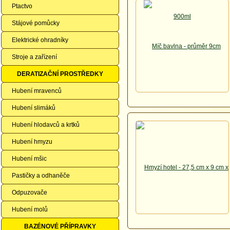
Ptactvo
Stájové pomůcky
Elektrické ohradníky
Stroje a zařízení
DERATIZAČNÍ PROSTŘEDKY
Hubení mravenců
Hubení slimáků
Hubení hlodavců a krtků
Hubení hmyzu
Hubení mšic
Pastičky a odhaněče
Odpuzovače
Hubení molů
BAZÉNOVÉ PŘÍPRAVKY