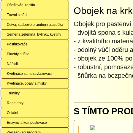
Ošetřování rostlin
Obojek na kr
Travní směsi
Obojek pro pastenví
Osiva, sadbové brambory ,sazečka
- dvojitá spona s ku
Semena zelenina, bylinky, květiny
- z kvalitního materi
Postřikovače
- odolný vůči oděru
Plachty a fólie
- obojek ze 100% po
Nářadí
- robustní, pomosaz
Květináče samozavlažovací
- šňůrka na bezpečn
Květináče, obaly a misky
Truhlíky
Repelenty
S TÍMTO PRO
Ostatní
Enzymy a kompostovače
Zavlažovací program