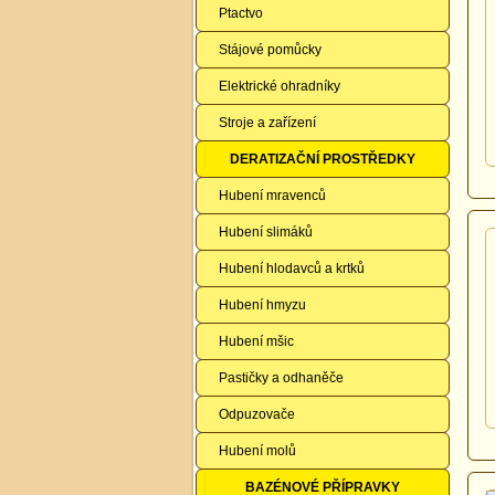
Ptactvo
Stájové pomůcky
Elektrické ohradníky
Stroje a zařízení
DERATIZAČNÍ PROSTŘEDKY
Hubení mravenců
Hubení slimáků
Hubení hlodavců a krtků
Hubení hmyzu
Hubení mšic
Pastičky a odhaněče
Odpuzovače
Hubení molů
BAZÉNOVÉ PŘÍPRAVKY