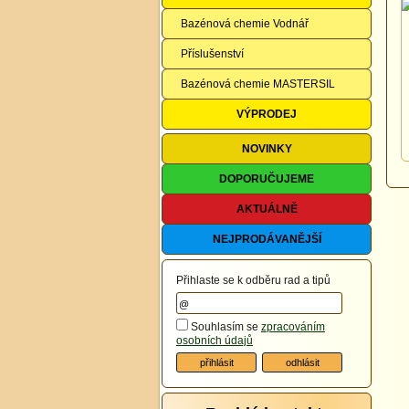
Bazénová chemie Vodnář
Příslušenství
Bazénová chemie MASTERSIL
VÝPRODEJ
NOVINKY
DOPORUČUJEME
AKTUÁLNĚ
NEJPRODÁVANĚJŠÍ
Přihlaste se k odběru rad a tipů
Souhlasím se
zpracováním
osobních údajů