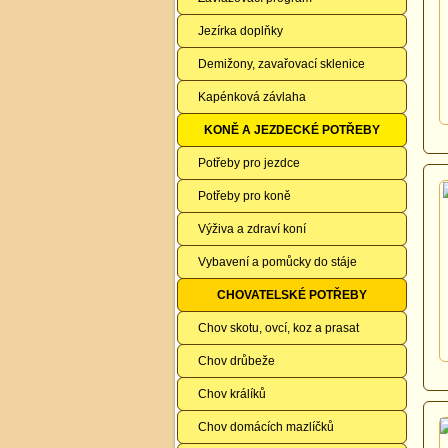
Jezírka doplňky
Demižony, zavařovací sklenice
Kapénková závlaha
KONĚ A JEZDECKÉ POTŘEBY
Potřeby pro jezdce
Potřeby pro koně
Výživa a zdraví koní
Vybavení a pomůcky do stáje
CHOVATELSKÉ POTŘEBY
Chov skotu, ovcí, koz a prasat
Chov drůbeže
Chov králíků
Chov domácích mazlíčků