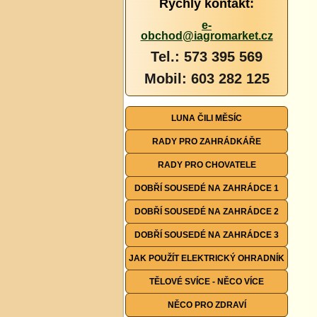
Rychlý kontakt:
e-
obchod@iagromarket.cz
Tel.: 573 395 569
Mobil: 603 282 125
LUNA ČILI MĚSÍC
RADY PRO ZAHRÁDKÁŘE
RADY PRO CHOVATELE
DOBŘÍ SOUSEDÉ NA ZAHRÁDCE 1
DOBŘÍ SOUSEDÉ NA ZAHRÁDCE 2
DOBŘÍ SOUSEDÉ NA ZAHRÁDCE 3
JAK POUŽÍT ELEKTRICKÝ OHRADNÍK
TĚLOVÉ SVÍCE - NĚCO VÍCE
NĚCO PRO ZDRAVÍ