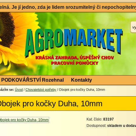
ná. Je jí jedno, zda je lidem srozumitelný či nepochopitelný
PODKOVÁŘSTVÍ Rozehnal
Kontakty
ázíte se:
Úvod
/
Chovatelské potřeby
/ Obojek pro kočky Duha, 10mm
bojek pro kočky Duha, 10mm
Kat. číslo:
83197
Dostupnost:
skladem u dodav