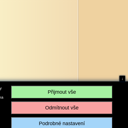
↓
y
na
, IČO: 28304845, se sídlem č.p. 17, 768 75 Loukov
u vedeném Krajským soudem v Brně, sp. zn. C 59979
iagromarket.cz
, Mobil: 603 525 615, Tel: 573 395 569
ánek je dovoleno pouze se souhlasem provozovatele.
Realizace:
w-software.com