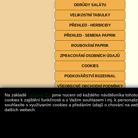
ODRŮDY SALÁTU
VELIKOSTNÍ TABULKY
PŘEHLED - HERBICIDY
PŘEHLED - SEMENA PAPRIK
ROUBOVÁNÍ PAPRIK
ZPRACOVÁNÍ OSOBNÍCH ÚDAJŮ
COOKIES
PODKOVÁŘSTVÍ ROZEHNAL
VŠEOBECNÉ OBCHODNÍ PODMÍNKY
Na základě
nařízení EU
jsme nuceni od každého návštěvníka tohoto
FORMULÁŘE KE STAŽENÍ
cookies k zajištění funkčnosti a s Vaším souhlasem i mj. k personaliz
souhlasíte s využívaním cookies a předáním údajů o chování na webu
dalších webech.