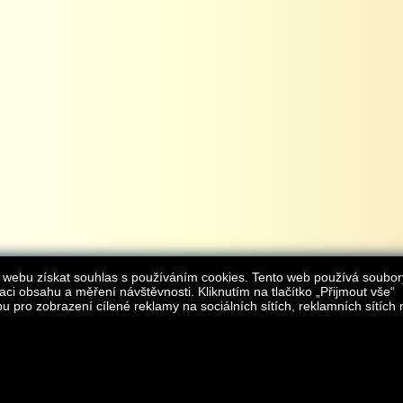
 webu získat souhlas s používáním cookies. Tento web používá soubor
aci obsahu a měření návštěvnosti. Kliknutím na tlačítko „Přijmout vše“
 pro zobrazení cílené reklamy na sociálních sítích, reklamních sítích 
Provozovatelem internetového obchodu
iAgromarket.cz
je AGROMARKET IRSI s.r.o.
zapsaná v obchodním rejstřík
Kontakt:
e-obchod@
© 2013 iAgromarket.cz - všechna práva vyhrazena, kopírování obsahu str