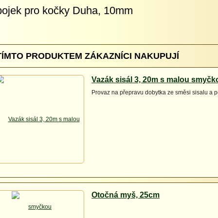
ojek pro kočky Duha, 10mm
TÍMTO PRODUKTEM ZÁKAZNÍCI NAKUPUJÍ
Vazák sisál 3, 20m s malou smyčk
Provaz na přepravu dobytka ze směsi sisalu a 
Otočná myš, 25cm