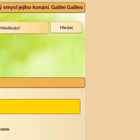
 smysl jejího konání. Galilei Galileo
atele