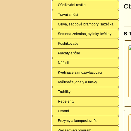
Ob
Ošetřování rostlin
Travní směsi
Osiva, sadbové brambory ,sazečka
S 
Semena zelenina, bylinky, květiny
Postřikovače
Plachty a fólie
Nářadí
Květináče samozavlažovací
Květináče, obaly a misky
Truhlíky
Repelenty
Ostatní
Enzymy a kompostovače
Zavlažovací program