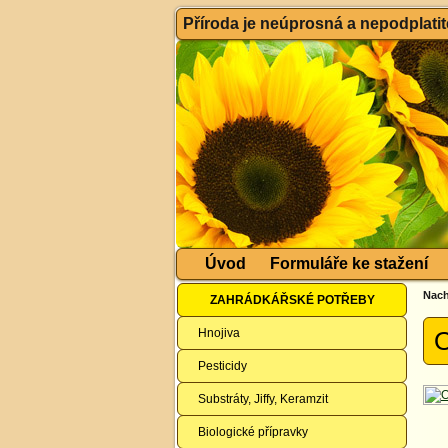
Příroda je neúprosná a nepodplatitel
Úvod
Formuláře ke stažení
Nach
ZAHRÁDKÁŘSKÉ POTŘEBY
Hnojiva
O
Pesticidy
Substráty, Jiffy, Keramzit
Biologické přípravky