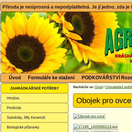
Příroda je neúprosná a nepodplatitelná. Je jí jedno, zda je
Úvod
Formuláře ke stažení
PODKOVÁŘSTVÍ Roze
Nacházíte se:
Úvod
/
Chovatelské potře
ZAHRÁDKÁŘSKÉ POTŘEBY
Hnojiva
Obojek pro ovce
Pesticidy
Substráty, Jiffy, Keramzit
Biologické přípravky