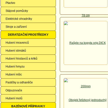
Ptactvo
Stájové pomůcky
Elektrické ohradníky
Stroje a zařízení
DERATIZAČNÍ PROSTŘEDKY
Hubení mravenců
Hubení slimáků
Hubení hlodavců a krtků
Hubení hmyzu
Hubení mšic
Pastičky a odhaněče
Odpuzovače
Hubení molů
BAZÉNOVÉ PŘÍPRAVKY