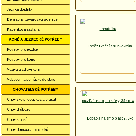
Jezírka doplňky
Demižony, zavařovací sklenice
Kapénková závlaha
KONĚ A JEZDECKÉ POTŘEBY
Potřeby pro jezdce
Potřeby pro koně
Výživa a zdraví koní
Vybavení a pomůcky do stáje
CHOVATELSKÉ POTŘEBY
Chov skotu, ovcí, koz a prasat
Chov drůbeže
Chov králíků
Chov domácích mazlíčků