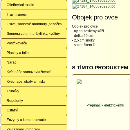
Ošetřování rostlin
Travní směsi
Obojek pro ovce
Osiva, sadbové brambory ,sazečka
Obojek pro ovce
- nylon zesílený kůží
Semena zelenina, bylinky, květiny
- délka 60 cm
- 2,5 cm široký
Postřikovače
- s kroužkem D
Plachty a fólie
Nářadí
S TÍMTO PRODUKTEM 
Květináče samozavlažovací
Květináče, obaly a misky
Truhlíky
Repelenty
Ostatní
Enzymy a kompostovače
Zavlažovací program