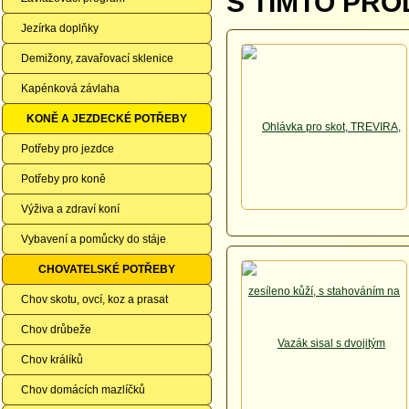
S TÍMTO PRO
Jezírka doplňky
Demižony, zavařovací sklenice
Kapénková závlaha
KONĚ A JEZDECKÉ POTŘEBY
Potřeby pro jezdce
Potřeby pro koně
Výživa a zdraví koní
Vybavení a pomůcky do stáje
CHOVATELSKÉ POTŘEBY
Chov skotu, ovcí, koz a prasat
Chov drůbeže
Chov králíků
Chov domácích mazlíčků