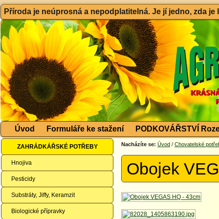
Příroda je neúprosná a nepodplatitelná. Je jí jedno, zda je
Úvod
Formuláře ke stažení
PODKOVÁŘSTVÍ Roze
Nacházíte se:
Úvod
/
Chovatelské potře
ZAHRÁDKÁŘSKÉ POTŘEBY
Hnojiva
Obojek VEG
Pesticidy
Substráty, Jiffy, Keramzit
Biologické přípravky