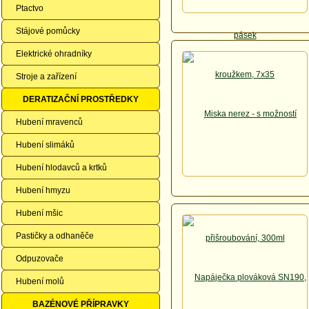
Ptactvo
Stájové pomůcky
Elektrické ohradníky
Stroje a zařízení
DERATIZAČNÍ PROSTŘEDKY
Hubení mravenců
Hubení slimáků
Hubení hlodavců a krtků
Hubení hmyzu
Hubení mšic
Pastičky a odhaněče
Odpuzovače
Hubení molů
BAZÉNOVÉ PŘÍPRAVKY