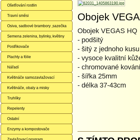
Ošetřování rostlin
Obojek VEGA
Travní směsi
Osiva, sadbové brambory ,sazečka
Obojek VEGAS HQ
Semena zelenina, bylinky, květiny
- podšitý
Postřikovače
- šitý z jednoho kusu
- vysoce kvalitní kůž
Plachty a fólie
- chromované kován
Nářadí
- šířka 25mm
Květináče samozavlažovací
- délka 37-43cm
Květináče, obaly a misky
Truhlíky
Repelenty
Ostatní
Enzymy a kompostovače
Zavlažovací program