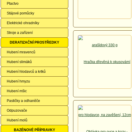
Ptactvo
Stájové pomůcky
Elektrické ohradníky
Stroje a zařízení
DERATIZAČNÍ PROSTŘEDKY
Hubení mravenců
Hubení slimáků
Hubení hlodavců a krtků
Hubení hmyzu
Hubení mšic
Pastičky a odhaněče
Odpuzovače
Hubení molů
BAZÉNOVÉ PŘÍPRAVKY