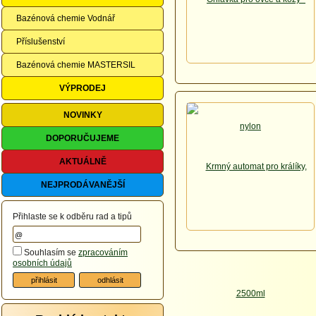
Bazénová chemie Vodnář
Příslušenství
Bazénová chemie MASTERSIL
VÝPRODEJ
NOVINKY
DOPORUČUJEME
AKTUÁLNĚ
NEJPRODÁVANĚJŠÍ
Přihlaste se k odběru rad a tipů
Souhlasím se
zpracováním
osobních údajů