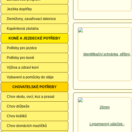
Jezírka doplňky
Demižony, zavařovací sklenice
Kapénková závlaha
KONĚ A JEZDECKÉ POTŘEBY
Potřeby pro jezdce
Potřeby pro koně
Výživa a zdraví koní
Vybavení a pomůcky do stáje
CHOVATELSKÉ POTŘEBY
Chov skotu, ovcí, koz a prasat
Chov drůbeže
Chov králíků
Chov domácích mazlíčků