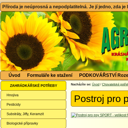
Příroda je neúprosná a nepodplatitelná. Je jí jedno, zda je
Úvod
Formuláře ke stažení
PODKOVÁŘSTVÍ Roze
Nacházíte se:
Úvod
/
Chovatelské potře
ZAHRÁDKÁŘSKÉ POTŘEBY
Hnojiva
Postroj pro 
Pesticidy
Substráty, Jiffy, Keramzit
Biologické přípravky