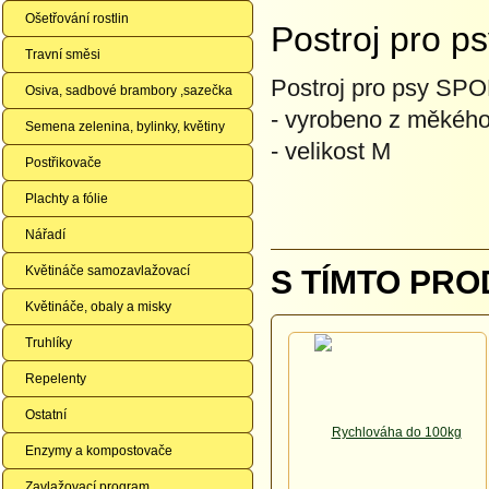
Ošetřování rostlin
Postroj pro p
Travní směsi
Postroj pro psy SP
Osiva, sadbové brambory ,sazečka
- vyrobeno z měkého
Semena zelenina, bylinky, květiny
- velikost M
Postřikovače
Plachty a fólie
Nářadí
Květináče samozavlažovací
S TÍMTO PRO
Květináče, obaly a misky
Truhlíky
Repelenty
Ostatní
Enzymy a kompostovače
Zavlažovací program