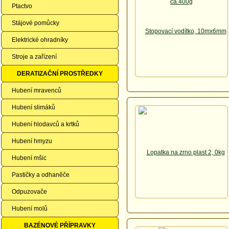
Ptactvo
Stájové pomůcky
Elektrické ohradníky
Stroje a zařízení
DERATIZAČNÍ PROSTŘEDKY
Hubení mravenců
Hubení slimáků
Hubení hlodavců a krtků
Hubení hmyzu
Hubení mšic
Pastičky a odhaněče
Odpuzovače
Hubení molů
BAZÉNOVÉ PŘÍPRAVKY