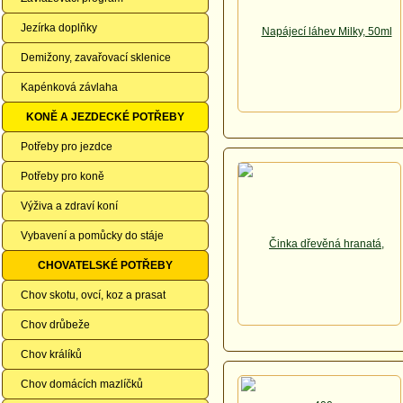
Jezírka doplňky
Demižony, zavařovací sklenice
Kapénková závlaha
KONĚ A JEZDECKÉ POTŘEBY
Potřeby pro jezdce
Potřeby pro koně
Výživa a zdraví koní
Vybavení a pomůcky do stáje
CHOVATELSKÉ POTŘEBY
Chov skotu, ovcí, koz a prasat
Chov drůbeže
Chov králíků
Chov domácích mazlíčků