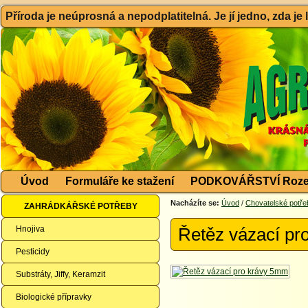
Příroda je neúprosná a nepodplatitelná. Je jí jedno, zda je
Úvod
Formuláře ke stažení
PODKOVÁŘSTVÍ Roze
Nacházíte se:
Úvod
/
Chovatelské potře
ZAHRÁDKÁŘSKÉ POTŘEBY
Hnojiva
Řetěz vázací pr
Pesticidy
Substráty, Jiffy, Keramzit
Biologické přípravky