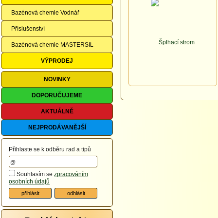
Bazénová chemie Vodnář
Příslušenství
Bazénová chemie MASTERSIL
VÝPRODEJ
NOVINKY
DOPORUČUJEME
AKTUÁLNĚ
NEJPRODÁVANĚJŠÍ
Přihlaste se k odběru rad a tipů
Souhlasím se
zpracováním
osobních údajů