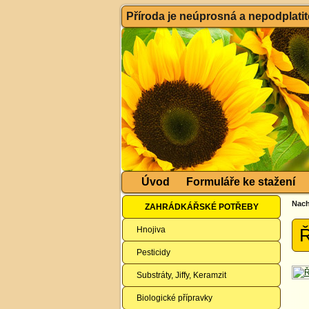
Příroda je neúprosná a nepodplatitel
Úvod
Formuláře ke stažení
Nach
ZAHRÁDKÁŘSKÉ POTŘEBY
Hnojiva
Ř
Pesticidy
Substráty, Jiffy, Keramzit
Biologické přípravky