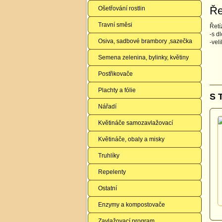
Ře
Ošetřování rostlin
Travní směsi
Řetí
-s d
Osiva, sadbové brambory ,sazečka
-vel
Semena zelenina, bylinky, květiny
Postřikovače
Plachty a fólie
S 
Nářadí
Květináče samozavlažovací
Květináče, obaly a misky
Truhlíky
Repelenty
Ostatní
Enzymy a kompostovače
Zavlažovací program