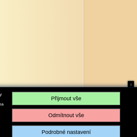
↓
y
na
, IČO: 28304845, se sídlem č.p. 17, 768 75 Loukov
u vedeném Krajským soudem v Brně, sp. zn. C 59979
iagromarket.cz
, Mobil: 603 525 615, Tel: 573 395 569
ánek je dovoleno pouze se souhlasem provozovatele.
Realizace:
w-software.com