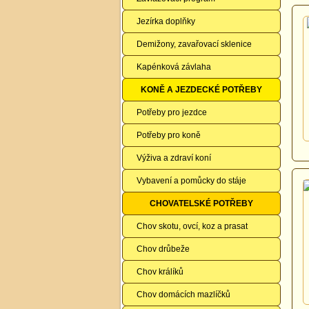
Jezírka doplňky
Demižony, zavařovací sklenice
Kapénková závlaha
KONĚ A JEZDECKÉ POTŘEBY
Potřeby pro jezdce
Potřeby pro koně
Výživa a zdraví koní
Vybavení a pomůcky do stáje
CHOVATELSKÉ POTŘEBY
Chov skotu, ovcí, koz a prasat
Chov drůbeže
Chov králíků
Chov domácích mazlíčků