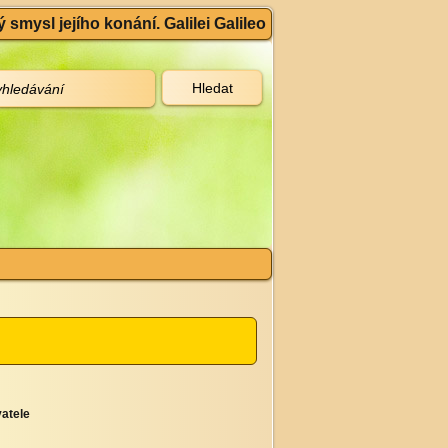
 smysl jejího konání. Galilei Galileo
atele