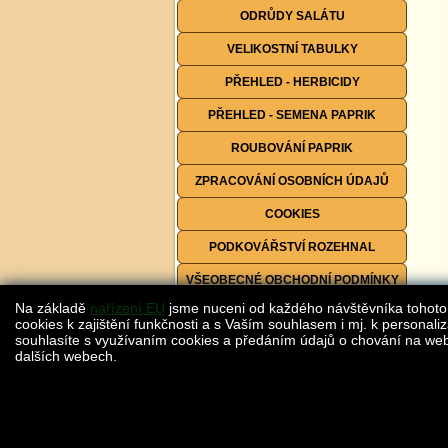
ODRŮDY SALÁTU
VELIKOSTNÍ TABULKY
PŘEHLED - HERBICIDY
PŘEHLED - SEMENA PAPRIK
ROUBOVÁNÍ PAPRIK
ZPRACOVÁNÍ OSOBNÍCH ÚDAJŮ
COOKIES
PODKOVÁŘSTVÍ ROZEHNAL
VŠEOBECNÉ OBCHODNÍ PODMÍNKY
Na základě
nařízení EU
jsme nuceni od každého návštěvníka tohoto
FORMULÁŘE KE STAŽENÍ
cookies k zajištění funkčnosti a s Vaším souhlasem i mj. k personaliz
souhlasíte s využívaním cookies a předáním údajů o chování na webu
dalších webech.