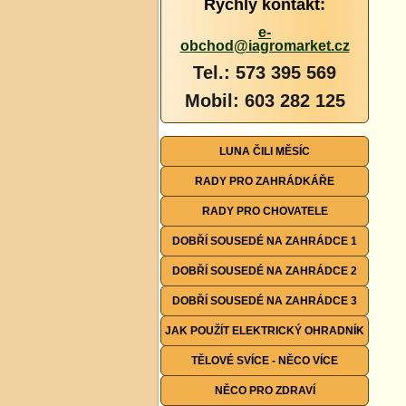
Rychlý kontakt:
e-
obchod@iagromarket.cz
Tel.: 573 395 569
Mobil: 603 282 125
LUNA ČILI MĚSÍC
RADY PRO ZAHRÁDKÁŘE
RADY PRO CHOVATELE
DOBŘÍ SOUSEDÉ NA ZAHRÁDCE 1
DOBŘÍ SOUSEDÉ NA ZAHRÁDCE 2
DOBŘÍ SOUSEDÉ NA ZAHRÁDCE 3
JAK POUŽÍT ELEKTRICKÝ OHRADNÍK
TĚLOVÉ SVÍCE - NĚCO VÍCE
NĚCO PRO ZDRAVÍ