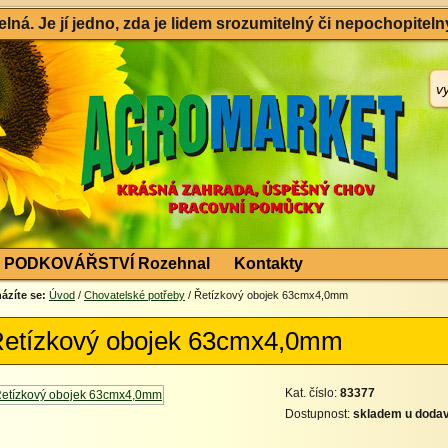
ná. Je jí jedno, zda je lidem srozumitelný či nepochopitelný
PODKOVÁŘSTVÍ Rozehnal
Kontakty
ázíte se:
Úvod
/
Chovatelské potřeby
/ Řetízkový obojek 63cmx4,0mm
etízkový obojek 63cmx4,0mm
Kat. číslo:
83377
Dostupnost:
skladem u dodav