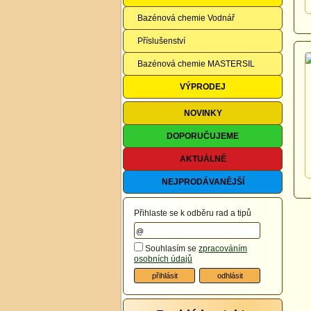
Bazénová chemie Vodnář
Příslušenství
Bazénová chemie MASTERSIL
VÝPRODEJ
NOVINKY
DOPORUČUJEME
AKTUÁLNĚ
NEJPRODÁVANĚJŠÍ
Přihlaste se k odběru rad a tipů
Souhlasím se
zpracováním
osobních údajů