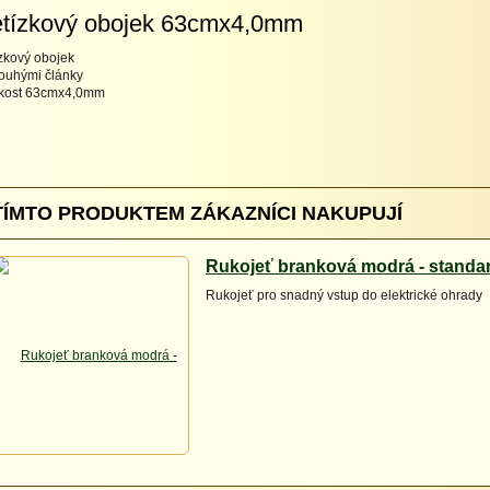
tízkový obojek 63cmx4,0mm
zkový obojek
louhými články
ikost 63cmx4,0mm
TÍMTO PRODUKTEM ZÁKAZNÍCI NAKUPUJÍ
Rukojeť branková modrá - standa
Rukojeť pro snadný vstup do elektrické ohrady