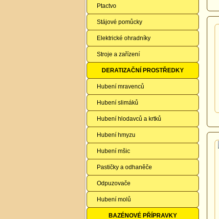
Ptactvo
Stájové pomůcky
Elektrické ohradníky
Stroje a zařízení
DERATIZAČNÍ PROSTŘEDKY
Hubení mravenců
Hubení slimáků
Hubení hlodavců a krtků
Hubení hmyzu
Hubení mšic
Pastičky a odhaněče
Odpuzovače
Hubení molů
BAZÉNOVÉ PŘÍPRAVKY