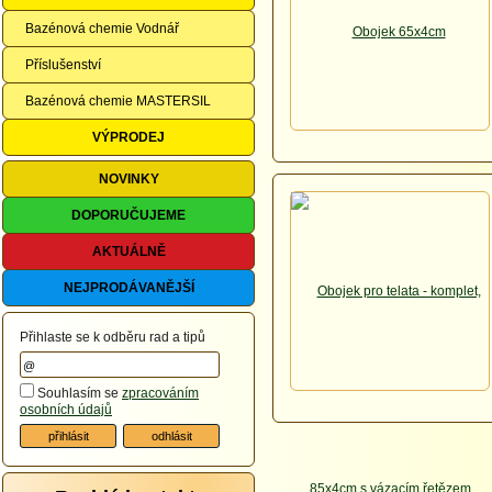
Bazénová chemie Vodnář
Příslušenství
Bazénová chemie MASTERSIL
VÝPRODEJ
NOVINKY
DOPORUČUJEME
AKTUÁLNĚ
NEJPRODÁVANĚJŠÍ
Přihlaste se k odběru rad a tipů
Souhlasím se
zpracováním
osobních údajů