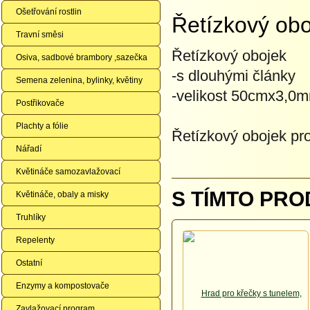
Ošetřování rostlin
Řetízkový ob
Travní směsi
Řetízkový obojek
Osiva, sadbové brambory ,sazečka
-s dlouhými články
Semena zelenina, bylinky, květiny
-velikost 50cmx3,0
Postřikovače
Plachty a fólie
Řetízkový obojek pr
Nářadí
Květináče samozavlažovací
S TÍMTO PRO
Květináče, obaly a misky
Truhlíky
Repelenty
Ostatní
Enzymy a kompostovače
Zavlažovací program