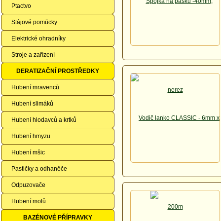
Ptactvo
Stájové pomůcky
Elektrické ohradníky
Stroje a zařízení
DERATIZAČNÍ PROSTŘEDKY
Hubení mravenců
Hubení slimáků
Hubení hlodavců a krtků
Hubení hmyzu
Hubení mšic
Pastičky a odhaněče
Odpuzovače
Hubení molů
BAZÉNOVÉ PŘÍPRAVKY