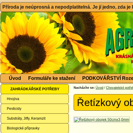
Příroda je neúprosná a nepodplatitelná. Je jí jedno, zda je
Úvod
Formuláře ke stažení
PODKOVÁŘSTVÍ Roze
Nacházíte se:
Úvod
/
Chovatelské potře
ZAHRÁDKÁŘSKÉ POTŘEBY
Hnojiva
Řetízkový 
Pesticidy
Substráty, Jiffy, Keramzit
Biologické přípravky