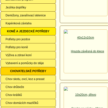
Jezírka doplňky
Demižony, zavařovací sklenice
Kapénková závlaha
KONĚ A JEZDECKÉ POTŘEBY
Potřeby pro jezdce
Potřeby pro koně
Výživa a zdraví koní
Vybavení a pomůcky do stáje
CHOVATELSKÉ POTŘEBY
Chov skotu, ovcí, koz a prasat
Chov drůbeže
Chov králíků
Chov domácích mazlíčků