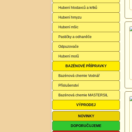
Hubení hlodavců a krtků
Hubení hmyzu
Hubení mšic
Pastičky a odhaněče
Odpuzovače
Hubení molů
BAZÉNOVÉ PŘÍPRAVKY
Bazénová chemie Vodnář
Příslušenství
Bazénová chemie MASTERSIL
VÝPRODEJ
NOVINKY
DOPORUČUJEME