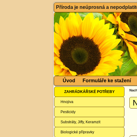
Příroda je neúprosná a nepodplatitel
Úvod
Formuláře ke stažení
Nach
ZAHRÁDKÁŘSKÉ POTŘEBY
N
Hnojiva
Pesticidy
Substráty, Jiffy, Keramzit
Biologické přípravky