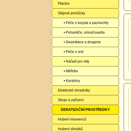
Ptactvo
Stájové pomůcky
• Péče o kopyta a paznechty
• Pohaněče, omračovadla
• Desinfekce a drogerie
• Péče o srst
• Nářadí pro stáj
• Měřidla
• Karabiny
Elektrické ohradníky
Stroje a zařízení
DERATIZAČNÍ PROSTŘEDKY
Hubení mravenců
Hubení slimáků