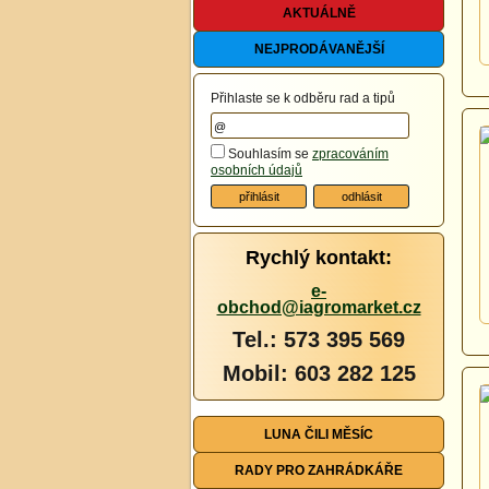
AKTUÁLNĚ
NEJPRODÁVANĚJŠÍ
Přihlaste se k odběru rad a tipů
Souhlasím se
zpracováním
osobních údajů
Rychlý kontakt:
e-
obchod@iagromarket.cz
Tel.: 573 395 569
Mobil: 603 282 125
LUNA ČILI MĚSÍC
RADY PRO ZAHRÁDKÁŘE