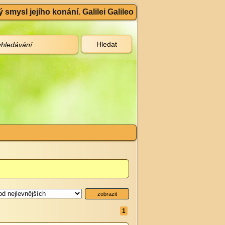
 smysl jejího konání. Galilei Galileo
1