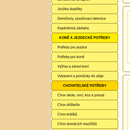
Jezírka doplňky
Demižony, zavařovací sklenice
Kapénková závlaha
KONĚ A JEZDECKÉ POTŘEBY
Potřeby pro jezdce
Potřeby pro koně
Výživa a zdraví koní
Vybavení a pomůcky do stáje
CHOVATELSKÉ POTŘEBY
Chov skotu, ovcí, koz a prasat
Chov drůbeže
Chov králíků
Chov domácích mazlíčků