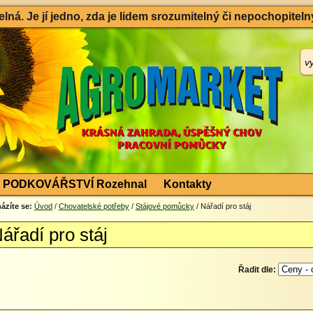
ná. Je jí jedno, zda je lidem srozumitelný či nepochopitelný
PODKOVÁŘSTVÍ Rozehnal
Kontakty
ázíte se:
Úvod
/
Chovatelské potřeby
/
Stájové pomůcky
/ Nářadí pro stáj
ářadí pro stáj
Řadit dle: