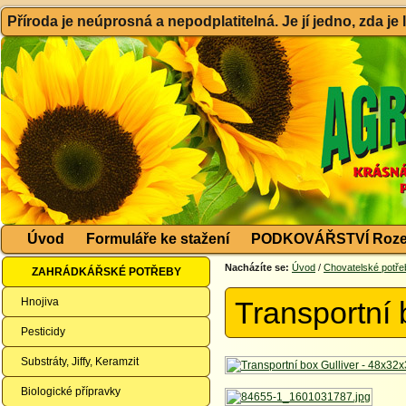
Příroda je neúprosná a nepodplatitelná. Je jí jedno, zda je
Úvod
Formuláře ke stažení
PODKOVÁŘSTVÍ Roze
Nacházíte se:
Úvod
/
Chovatelské potře
ZAHRÁDKÁŘSKÉ POTŘEBY
Hnojiva
Transportní
Pesticidy
Substráty, Jiffy, Keramzit
Biologické přípravky