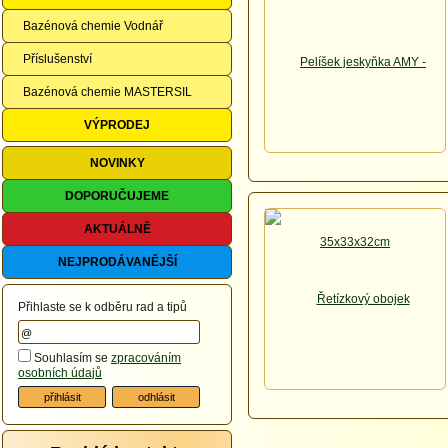
Bazénová chemie Vodnář
Příslušenství
Bazénová chemie MASTERSIL
VÝPRODEJ
NOVINKY
DOPORUČUJEME
AKTUÁLNĚ
NEJPRODÁVANĚJŠÍ
Přihlaste se k odběru rad a tipů
Souhlasím se
zpracováním
osobních údajů