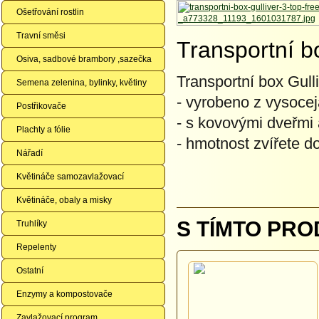
Ošetřování rostlin
Travní směsi
Transportní b
Osiva, sadbové brambory ,sazečka
Transportní box Gull
Semena zelenina, bylinky, květiny
- vyrobeno z vysocej
Postřikovače
- s kovovými dveřmi
Plachty a fólie
- hmotnost zvířete d
Nářadí
Květináče samozavlažovací
Květináče, obaly a misky
S TÍMTO PRO
Truhlíky
Repelenty
Ostatní
Enzymy a kompostovače
Zavlažovací program