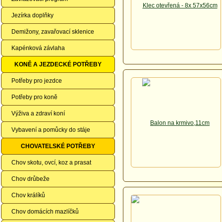
Jezírka doplňky
Demižony, zavařovací sklenice
Kapénková závlaha
KONĚ A JEZDECKÉ POTŘEBY
Potřeby pro jezdce
Potřeby pro koně
Výživa a zdraví koní
Vybavení a pomůcky do stáje
CHOVATELSKÉ POTŘEBY
Chov skotu, ovcí, koz a prasat
Chov drůbeže
Chov králíků
Chov domácích mazlíčků