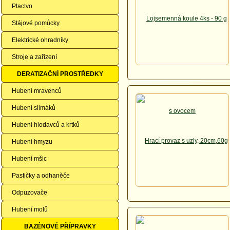
Ptactvo
Stájové pomůcky
Elektrické ohradníky
Stroje a zařízení
DERATIZAČNÍ PROSTŘEDKY
Hubení mravenců
Hubení slimáků
Hubení hlodavců a krtků
Hubení hmyzu
Hubení mšic
Pastičky a odhaněče
Odpuzovače
Hubení molů
BAZÉNOVÉ PŘÍPRAVKY