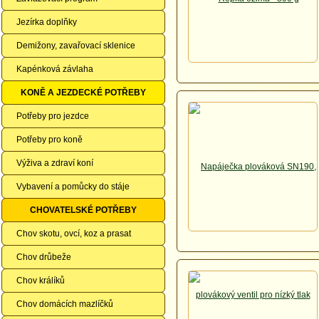
Jezírka doplňky
Demižony, zavařovací sklenice
Kapénková závlaha
KONĚ A JEZDECKÉ POTŘEBY
Potřeby pro jezdce
Potřeby pro koně
Výživa a zdraví koní
Vybavení a pomůcky do stáje
CHOVATELSKÉ POTŘEBY
Chov skotu, ovcí, koz a prasat
Chov drůbeže
Chov králíků
Chov domácích mazlíčků