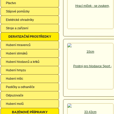
Ptactvo
Stájové pomůcky
Elektrické ohradníky
Stroje a zařízení
DERATIZAČNÍ PROSTŘEDKY
Hubení mravenců
Hubení slimáků
Hubení hlodavců a krtků
Hubení hmyzu
Hubení mšic
Pastičky a odhaněče
Odpuzovače
Hubení molů
BAZÉNOVÉ PŘÍPRAVKY