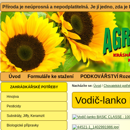
Příroda je neúprosná a nepodplatitelná. Je jí jedno, zda je
Úvod
Formuláře ke stažení
PODKOVÁŘSTVÍ Roze
Nacházíte se:
Úvod
/
Chovatelské potře
ZAHRÁDKÁŘSKÉ POTŘEBY
Hnojiva
Vodič-lank
Pesticidy
Substráty, Jiffy, Keramzit
Biologické přípravky