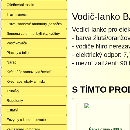
Ošetřování rostlin
Vodič-lanko 
Travní směsi
Osiva, sadbové brambory ,sazečka
Vodící lanko pro ele
Semena zelenina, bylinky, květiny
- barva žlutá/oranžo
Postřikovače
- vodiče Niro nereza
Plachty a fólie
- elektrický odpor: 
- mezní zatížení: 90 
Nářadí
Květináče samozavlažovací
Květináče, obaly a misky
S TÍMTO PRO
Truhlíky
Repelenty
Ostatní
Enzymy a kompostovače
Zavlažovací program