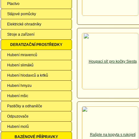
Ptactvo
Stájové pomůcky
Elektrické ohradníky
Stroje a zařízení
DERATIZAČNÍ PROSTŘEDKY
Hubení mravenců
Hubení slimáků
Hubení hlodavců a krtků
Hubení hmyzu
Hubení mšic
Pastičky a odhaněče
Odpuzovače
Hubení molů
BAZÉNOVÉ PŘÍPRAVKY