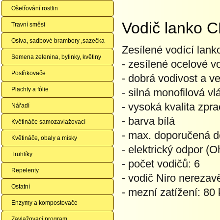
Ošetřování rostlin
Vodič lanko 
Travní směsi
Osiva, sadbové brambory ,sazečka
Zesílené vodící lanko
Semena zelenina, bylinky, květiny
- zesílené ocelové v
Postřikovače
- dobrá vodivost a v
Plachty a fólie
- silná monofilová v
- vysoká kvalita zpr
Nářadí
- barva bílá
Květináče samozavlažovací
- max. doporučená d
Květináče, obaly a misky
- elektrický odpor (
Truhlíky
- počet vodičů: 6
Repelenty
- vodič Niro nerezavě
Ostatní
- mezní zatížení: 80 
Enzymy a kompostovače
Zavlažovací program