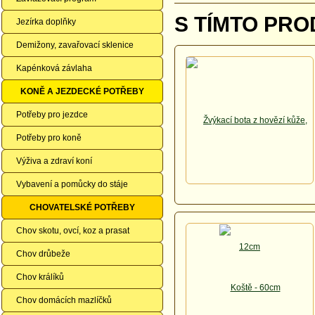
S TÍMTO PRO
Jezírka doplňky
Demižony, zavařovací sklenice
Kapénková závlaha
KONĚ A JEZDECKÉ POTŘEBY
Potřeby pro jezdce
Potřeby pro koně
Výživa a zdraví koní
Vybavení a pomůcky do stáje
CHOVATELSKÉ POTŘEBY
Chov skotu, ovcí, koz a prasat
Chov drůbeže
Chov králíků
Chov domácích mazlíčků