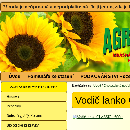
Příroda je neúprosná a nepodplatitelná. Je jí jedno, zda je
Úvod
Formuláře ke stažení
PODKOVÁŘSTVÍ Roze
Nacházíte se:
Úvod
/
Chovatelské potře
ZAHRÁDKÁŘSKÉ POTŘEBY
Hnojiva
Vodič lanko
Pesticidy
Substráty, Jiffy, Keramzit
Biologické přípravky