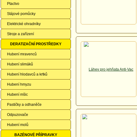
Ptactvo
Stájové pomůcky
Elektrické ohradníky
Stroje a zařízení
DERATIZAČNÍ PROSTŘEDKY
Hubení mravenců
Hubení slimáků
Hubení hlodavců a krtků
Hubení hmyzu
Hubení mšic
Pastičky a odhaněče
Odpuzovače
Hubení molů
BAZÉNOVÉ PŘÍPRAVKY