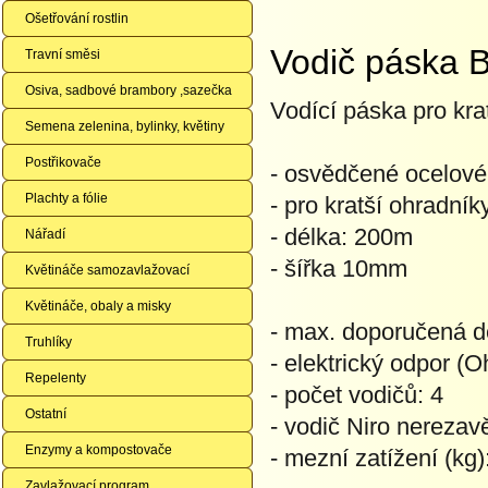
Ošetřování rostlin
Vodič páska 
Travní směsi
Osiva, sadbové brambory ,sazečka
Vodící páska pro krat
Semena zelenina, bylinky, květiny
Postřikovače
- osvědčené ocelové
Plachty a fólie
- pro kratší ohradník
- délka: 200m
Nářadí
- šířka 10mm
Květináče samozavlažovací
Květináče, obaly a misky
- max. doporučená d
Truhlíky
- elektrický odpor (
Repelenty
- počet vodičů: 4
Ostatní
- vodič Niro nerezavě
Enzymy a kompostovače
- mezní zatížení (kg)
Zavlažovací program