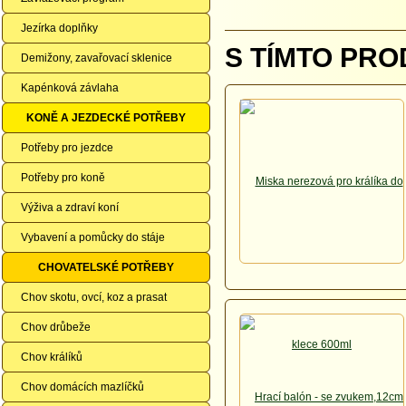
Jezírka doplňky
S TÍMTO PRO
Demižony, zavařovací sklenice
Kapénková závlaha
KONĚ A JEZDECKÉ POTŘEBY
Potřeby pro jezdce
Potřeby pro koně
Výživa a zdraví koní
Vybavení a pomůcky do stáje
CHOVATELSKÉ POTŘEBY
Chov skotu, ovcí, koz a prasat
Chov drůbeže
Chov králíků
Chov domácích mazlíčků