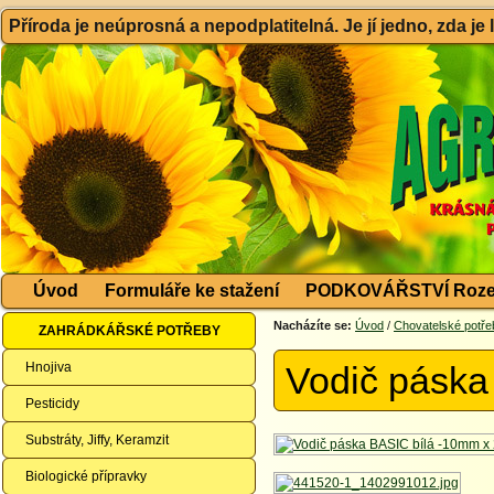
Příroda je neúprosná a nepodplatitelná. Je jí jedno, zda je
Úvod
Formuláře ke stažení
PODKOVÁŘSTVÍ Roze
Nacházíte se:
Úvod
/
Chovatelské potře
ZAHRÁDKÁŘSKÉ POTŘEBY
Hnojiva
Vodič páska
Pesticidy
Substráty, Jiffy, Keramzit
Biologické přípravky