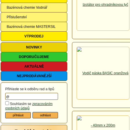
Bazénová chemie Vodnář
Příslušenství
Bazénová chemie MASTERSIL
VÝPRODEJ
NOVINKY
DOPORUČUJEME
AKTUÁLNĚ
NEJPRODÁVANĚJŠÍ
Přihlaste se k odběru rad a tipů
Souhlasím se
zpracováním
osobních údajů