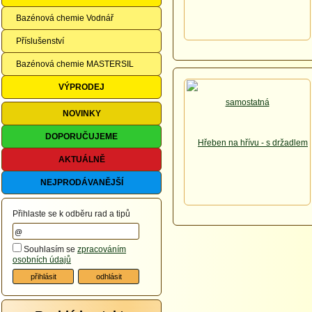
Bazénová chemie Vodnář
Příslušenství
Bazénová chemie MASTERSIL
VÝPRODEJ
NOVINKY
DOPORUČUJEME
AKTUÁLNĚ
NEJPRODÁVANĚJŠÍ
Přihlaste se k odběru rad a tipů
Souhlasím se
zpracováním
osobních údajů