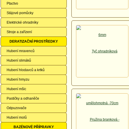
Ptactvo
Stájové pomůcky
Elektrické ohradníky
Stroje a zařízení
DERATIZAČNÍ PROSTŘEDKY
Hubení mravenců
Hubení slimáků
Hubení hlodavců a krtků
Hubení hmyzu
Hubení mšic
Pastičky a odhaněče
Odpuzovače
Hubení molů
BAZÉNOVÉ PŘÍPRAVKY