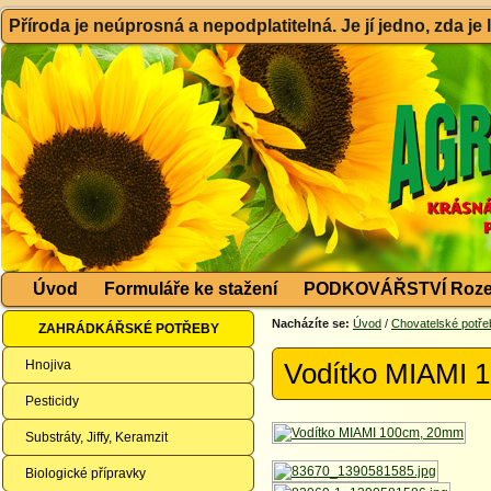
Příroda je neúprosná a nepodplatitelná. Je jí jedno, zda je
Úvod
Formuláře ke stažení
PODKOVÁŘSTVÍ Roze
Nacházíte se:
Úvod
/
Chovatelské potře
ZAHRÁDKÁŘSKÉ POTŘEBY
Hnojiva
Vodítko MIAMI 
Pesticidy
Substráty, Jiffy, Keramzit
Biologické přípravky