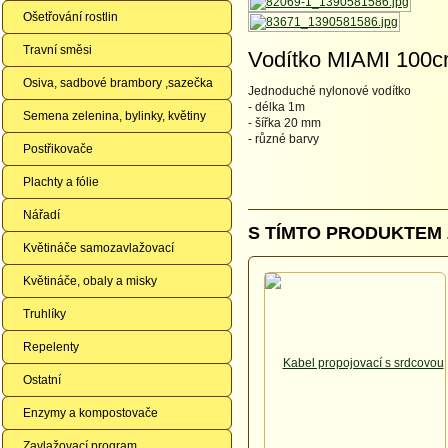
Ošetřování rostlin
Travní směsi
Vodítko MIAMI 100
Osiva, sadbové brambory ,sazečka
Jednoduché nylonové vodítko
- délka 1m
Semena zelenina, bylinky, květiny
- šířka 20 mm
- různé barvy
Postřikovače
Plachty a fólie
Nářadí
S TÍMTO PRODUKTEM 
Květináče samozavlažovací
Květináče, obaly a misky
Truhlíky
Repelenty
Ostatní
Enzymy a kompostovače
Zavlažovací program