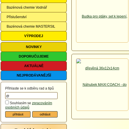
Bazénová chemie Vodnář
Příslušenství
Bazénová chemie MASTERSIL
VÝPRODEJ
NOVINKY
DOPORUČUJEME
AKTUÁLNĚ
NEJPRODÁVANĚJŠÍ
Přihlaste se k odběru rad a tipů
Souhlasím se
zpracováním
osobních údajů