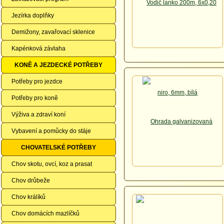
Jezírka doplňky
Demižony, zavařovací sklenice
Kapénková závlaha
KONĚ A JEZDECKÉ POTŘEBY
Potřeby pro jezdce
Potřeby pro koně
Výživa a zdraví koní
Vybavení a pomůcky do stáje
CHOVATELSKÉ POTŘEBY
Chov skotu, ovcí, koz a prasat
Chov drůbeže
Chov králíků
Chov domácích mazlíčků