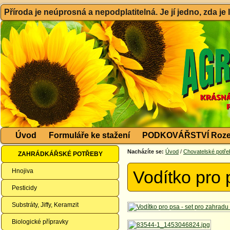
Příroda je neúprosná a nepodplatitelná. Je jí jedno, zda je
Úvod
Formuláře ke stažení
PODKOVÁŘSTVÍ Roze
Nacházíte se:
Úvod
/
Chovatelské potře
ZAHRÁDKÁŘSKÉ POTŘEBY
Hnojiva
Vodítko pro
Pesticidy
Substráty, Jiffy, Keramzit
Biologické přípravky