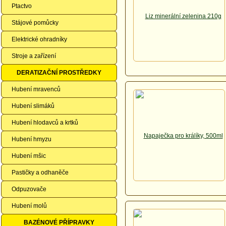
Ptactvo
Stájové pomůcky
Elektrické ohradníky
Stroje a zařízení
DERATIZAČNÍ PROSTŘEDKY
Hubení mravenců
Hubení slimáků
Hubení hlodavců a krtků
Hubení hmyzu
Hubení mšic
Pastičky a odhaněče
Odpuzovače
Hubení molů
BAZÉNOVÉ PŘÍPRAVKY