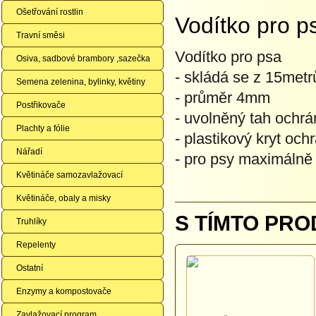
Ošetřování rostlin
Vodítko pro p
Travní směsi
Vodítko pro psa
Osiva, sadbové brambory ,sazečka
- skládá se z 15metr
Semena zelenina, bylinky, květiny
- průměr 4mm
Postřikovače
- uvolněný tah ochr
Plachty a fólie
- plastikový kryt och
Nářadí
- pro psy maximálně
Květináče samozavlažovací
Květináče, obaly a misky
S TÍMTO PRO
Truhlíky
Repelenty
Ostatní
Enzymy a kompostovače
Zavlažovací program