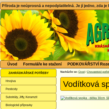
Příroda je neúprosná a nepodplatitelná. Je jí jedno, zda je
Úvod
Formuláře ke stažení
PODKOVÁŘSTVÍ Roze
Nacházíte se:
Úvod
/
Chovatelské potře
ZAHRÁDKÁŘSKÉ POTŘEBY
Hnojiva
Vodítková s
Pesticidy
Substráty, Jiffy, Keramzit
Biologické přípravky