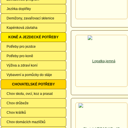
Jezírka doplňky
Demižony, zavařovací sklenice
Kapénková závlaha
KONĚ A JEZDECKÉ POTŘEBY
Potřeby pro jezdce
Potřeby pro koně
Výživa a zdraví koní
Vybavení a pomůcky do stáje
CHOVATELSKÉ POTŘEBY
Chov skotu, ovcí, koz a prasat
Chov drůbeže
Chov králíků
Chov domácích mazlíčků