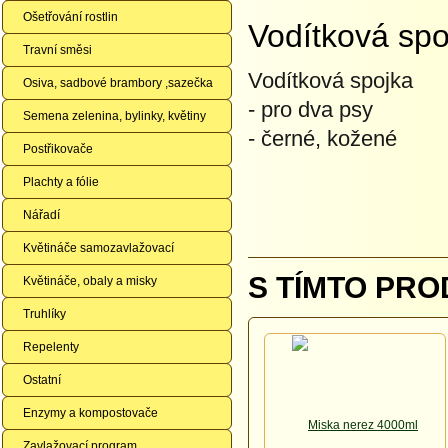
Ošetřování rostlin
Vodítková spo
Travní směsi
Vodítková spojka
Osiva, sadbové brambory ,sazečka
- pro dva psy
Semena zelenina, bylinky, květiny
- černé, kožené
Postřikovače
Plachty a fólie
Nářadí
Květináče samozavlažovací
S TÍMTO PRO
Květináče, obaly a misky
Truhlíky
Repelenty
Ostatní
Enzymy a kompostovače
Zavlažovací program