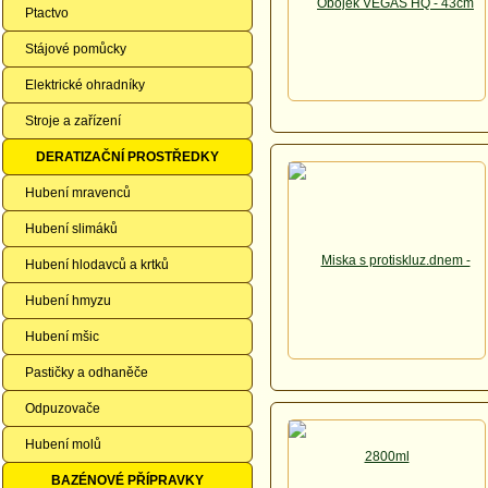
Ptactvo
Stájové pomůcky
Elektrické ohradníky
Stroje a zařízení
DERATIZAČNÍ PROSTŘEDKY
Hubení mravenců
Hubení slimáků
Hubení hlodavců a krtků
Hubení hmyzu
Hubení mšic
Pastičky a odhaněče
Odpuzovače
Hubení molů
BAZÉNOVÉ PŘÍPRAVKY