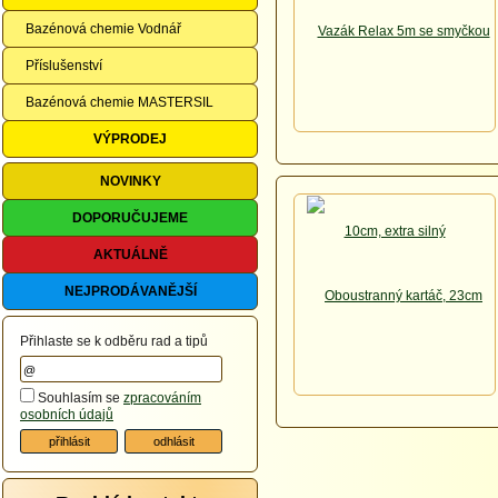
Bazénová chemie Vodnář
Příslušenství
Bazénová chemie MASTERSIL
VÝPRODEJ
NOVINKY
DOPORUČUJEME
AKTUÁLNĚ
NEJPRODÁVANĚJŠÍ
Přihlaste se k odběru rad a tipů
Souhlasím se
zpracováním
osobních údajů