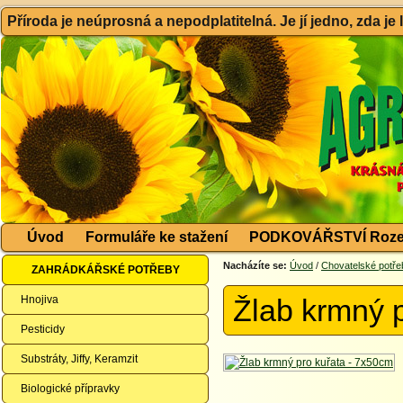
Příroda je neúprosná a nepodplatitelná. Je jí jedno, zda je
Úvod
Formuláře ke stažení
PODKOVÁŘSTVÍ Roze
Nacházíte se:
Úvod
/
Chovatelské potře
ZAHRÁDKÁŘSKÉ POTŘEBY
Hnojiva
Žlab krmný 
Pesticidy
Substráty, Jiffy, Keramzit
Biologické přípravky