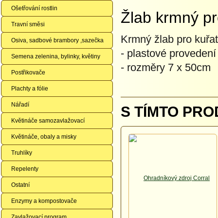
Ošetřování rostlin
Žlab krmný pr
Travní směsi
Krmný žlab pro
kuřat
Osiva, sadbové brambory ,sazečka
- plastové provedení
Semena zelenina, bylinky, květiny
- rozměry 7 x 50cm
Postřikovače
Plachty a fólie
Nářadí
S TÍMTO PRO
Květináče samozavlažovací
Květináče, obaly a misky
Truhlíky
Repelenty
Ostatní
Enzymy a kompostovače
Zavlažovací program