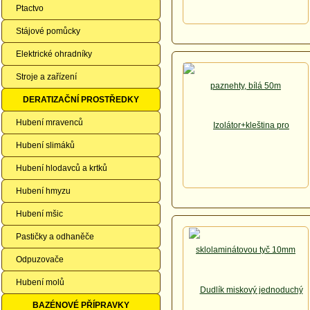
Ptactvo
Stájové pomůcky
Elektrické ohradníky
Stroje a zařízení
DERATIZAČNÍ PROSTŘEDKY
Hubení mravenců
Hubení slimáků
Hubení hlodavců a krtků
Hubení hmyzu
Hubení mšic
Pastičky a odhaněče
Odpuzovače
Hubení molů
BAZÉNOVÉ PŘÍPRAVKY