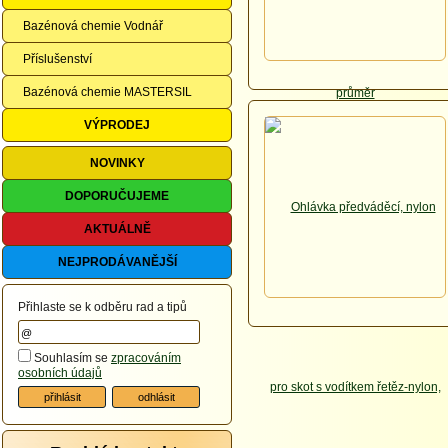
Bazénová chemie Vodnář
Příslušenství
Bazénová chemie MASTERSIL
VÝPRODEJ
NOVINKY
DOPORUČUJEME
AKTUÁLNĚ
NEJPRODÁVANĚJŠÍ
Přihlaste se k odběru rad a tipů
Souhlasím se
zpracováním
osobních údajů