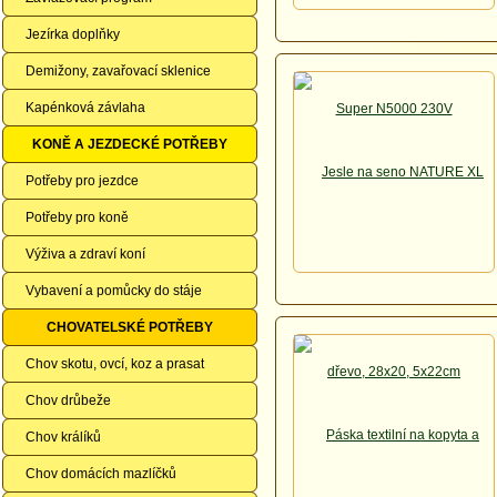
Jezírka doplňky
Demižony, zavařovací sklenice
Kapénková závlaha
KONĚ A JEZDECKÉ POTŘEBY
Potřeby pro jezdce
Potřeby pro koně
Výživa a zdraví koní
Vybavení a pomůcky do stáje
CHOVATELSKÉ POTŘEBY
Chov skotu, ovcí, koz a prasat
Chov drůbeže
Chov králíků
Chov domácích mazlíčků