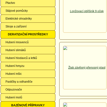
Ptactvo
Stájové pomůcky
Elektrické ohradníky
Stroje a zařízení
DERATIZAČNÍ PROSTŘEDKY
Hubení mravenců
Hubení slimáků
Hubení hlodavců a krtků
Hubení hmyzu
Hubení mšic
Pastičky a odhaněče
Odpuzovače
Hubení molů
BAZÉNOVÉ PŘÍPRAVKY