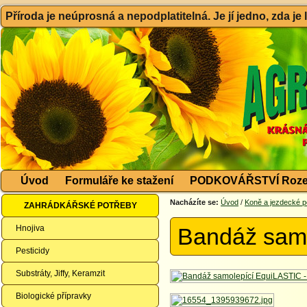
Příroda je neúprosná a nepodplatitelná. Je jí jedno, zda je
Úvod
Formuláře ke stažení
PODKOVÁŘSTVÍ Roze
Nacházíte se:
Úvod
/
Koně a jezdecké p
ZAHRÁDKÁŘSKÉ POTŘEBY
Hnojiva
Bandáž samo
Pesticidy
Substráty, Jiffy, Keramzit
Biologické přípravky