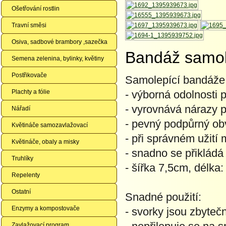
Ošetřování rostlin
Travní směsi
Osiva, sadbové brambory ,sazečka
Bandáž samol
Semena zelenina, bylinky, květiny
Postřikovače
Samolepící bandáže 
Plachty a fólie
- výborná odolnosti p
- vyrovnává nárazy p
Nářadí
- pevný podpůrný ob
Květináče samozavlažovací
- při správném užití
Květináče, obaly a misky
- snadno se přikládá
Truhlíky
- šířka 7,5cm, délka
Repelenty
Ostatní
Snadné použití:
Enzymy a kompostovače
- svorky jsou zbyteč
Zavlažovací program