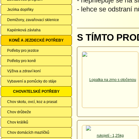
- nepřilepuje se na s
- lehce se odstraní 
Jezírka doplňky
Demižony, zavařovací sklenice
Kapénková závlaha
S TÍMTO PRO
KONĚ A JEZDECKÉ POTŘEBY
Potřeby pro jezdce
Potřeby pro koně
Výživa a zdraví koní
Vybavení a pomůcky do stáje
CHOVATELSKÉ POTŘEBY
Chov skotu, ovcí, koz a prasat
Chov drůbeže
Chov králíků
Chov domácích mazlíčků