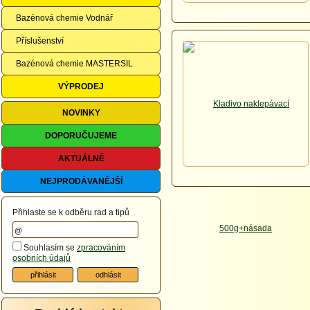
Bazénová chemie Vodnář
Příslušenství
Bazénová chemie MASTERSIL
VÝPRODEJ
NOVINKY
DOPORUČUJEME
AKTUÁLNĚ
NEJPRODÁVANĚJŠÍ
Přihlaste se k odběru rad a tipů
Souhlasím se
zpracováním
osobních údajů