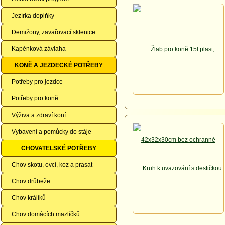
Jezírka doplňky
Demižony, zavařovací sklenice
Kapénková závlaha
KONĚ A JEZDECKÉ POTŘEBY
Potřeby pro jezdce
Potřeby pro koně
Výživa a zdraví koní
Vybavení a pomůcky do stáje
CHOVATELSKÉ POTŘEBY
Chov skotu, ovcí, koz a prasat
Chov drůbeže
Chov králíků
Chov domácích mazlíčků