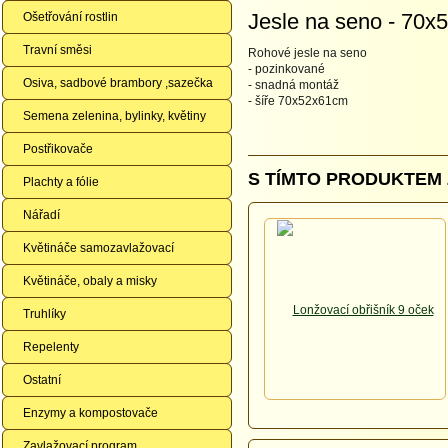
Jesle na seno - 70
Ošetřování rostlin
Travní směsi
Rohové jesle na seno
- pozinkované
Osiva, sadbové brambory ,sazečka
- snadná montáž
- šíře 70x52x61cm
Semena zelenina, bylinky, květiny
Postřikovače
S TÍMTO PRODUKTEM 
Plachty a fólie
Nářadí
Květináče samozavlažovací
Květináče, obaly a misky
Truhlíky
Repelenty
Ostatní
Enzymy a kompostovače
Zavlažovací program