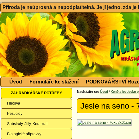
Příroda je neúprosná a nepodplatitelná. Je jí jedno, zda je
Úvod
Formuláře ke stažení
PODKOVÁŘSTVÍ Roze
Nacházíte se:
Úvod
/
Koně a jezdecké p
ZAHRÁDKÁŘSKÉ POTŘEBY
Hnojiva
Jesle na seno -
Pesticidy
Substráty, Jiffy, Keramzit
Biologické přípravky