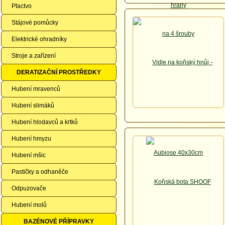
Ptactvo
Stájové pomůcky
Elektrické ohradníky
Stroje a zařízení
DERATIZAČNÍ PROSTŘEDKY
Hubení mravenců
Hubení slimáků
Hubení hlodavců a krtků
Hubení hmyzu
Hubení mšic
Pastičky a odhaněče
Odpuzovače
Hubení molů
BAZÉNOVÉ PŘÍPRAVKY