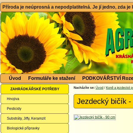
Příroda je neúprosná a nepodplatitelná. Je jí jedno, zda je
Úvod
Formuláře ke stažení
PODKOVÁŘSTVÍ Roze
Nacházíte se:
Úvod
/
Koně a jezdecké p
ZAHRÁDKÁŘSKÉ POTŘEBY
Hnojiva
Jezdecký bičík 
Pesticidy
Substráty, Jiffy, Keramzit
Biologické přípravky