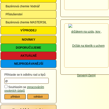
Bazénová chemie Vodnář
Příslušenství
Bazénová chemie MASTERSIL
VÝPRODEJ
NOVINKY
DOPORUČUJEME
AKTUÁLNĚ
NEJPRODÁVANĚJŠÍ
Přihlaste se k odběru rad a tipů
Souhlasím se
zpracováním
osobních údajů