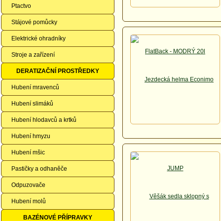
Ptactvo
Stájové pomůcky
Elektrické ohradníky
Stroje a zařízení
DERATIZAČNÍ PROSTŘEDKY
Hubení mravenců
Hubení slimáků
Hubení hlodavců a krtků
Hubení hmyzu
Hubení mšic
Pastičky a odhaněče
Odpuzovače
Hubení molů
BAZÉNOVÉ PŘÍPRAVKY