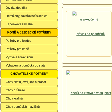
Jezírka doplňky
Demižony, zavařovací sklenice
Kapénková závlaha
KONĚ A JEZDECKÉ POTŘEBY
Potřeby pro jezdce
Potřeby pro koně
Výživa a zdraví koní
Vybavení a pomůcky do stáje
CHOVATELSKÉ POTŘEBY
Chov skotu, ovcí, koz a prasat
Chov drůbeže
Chov králíků
Chov domácích mazlíčků