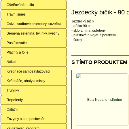
Ošetřování rostlin
Jezdecký bičík - 90 
Travní směsi
Jezdecký bičík
Osiva, sadbové brambory ,sazečka
- délka 90 cm
- sklolaminát opletený
Semena zelenina, bylinky, květiny
- plastová rukojeť s poutkem
- černý
Postřikovače
Plachty a fólie
S TÍMTO PRODUKTEM 
Nářadí
Květináče samozavlažovací
Květináče, obaly a misky
Truhlíky
Repelenty
Ostatní
Enzymy a kompostovače
Zavlažovací program