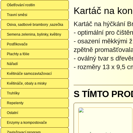
Ošetřování rostlin
Kartáč na koně
Travní směsi
Kartáč na hýčkání 
Osiva, sadbové brambory ,sazečka
- optimální pro čiště
Semena zelenina, bylinky, květiny
- osazení měkkými ží
Postřikovače
zpětně promašťoval
Plachty a fólie
- oválný tvar s dřev
Nářadí
- rozměry 13 x 9,5 c
Květináče samozavlažovací
Květináče, obaly a misky
S TÍMTO PRO
Truhlíky
Repelenty
Ostatní
Enzymy a kompostovače
Zavlažovací program