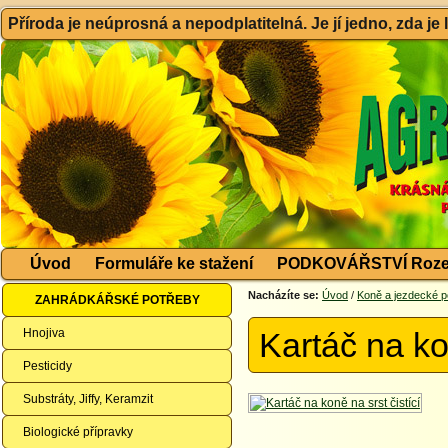
Příroda je neúprosná a nepodplatitelná. Je jí jedno, zda je
Úvod
Formuláře ke stažení
PODKOVÁŘSTVÍ Roze
Nacházíte se:
Úvod
/
Koně a jezdecké p
ZAHRÁDKÁŘSKÉ POTŘEBY
Hnojiva
Kartáč na kon
Pesticidy
Substráty, Jiffy, Keramzit
Biologické přípravky