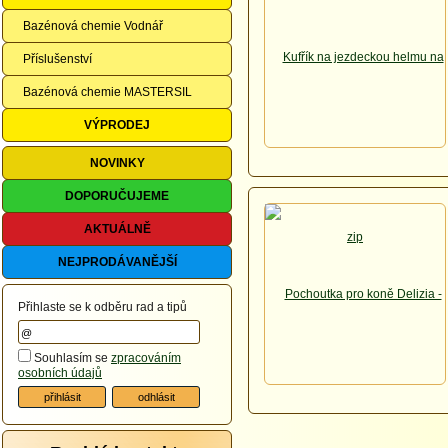
Bazénová chemie Vodnář
Příslušenství
Bazénová chemie MASTERSIL
VÝPRODEJ
NOVINKY
DOPORUČUJEME
AKTUÁLNĚ
NEJPRODÁVANĚJŠÍ
Přihlaste se k odběru rad a tipů
Souhlasím se
zpracováním
osobních údajů