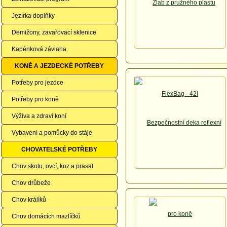
Jezírka doplňky
Demižony, zavařovací sklenice
Kapénková závlaha
KONĚ A JEZDECKÉ POTŘEBY
Potřeby pro jezdce
Potřeby pro koně
Výživa a zdraví koní
Vybavení a pomůcky do stáje
CHOVATELSKÉ POTŘEBY
Chov skotu, ovcí, koz a prasat
Chov drůbeže
Chov králíků
Chov domácích mazlíčků