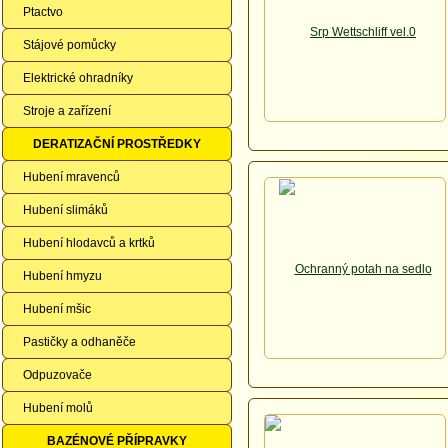
Ptactvo
Stájové pomůcky
Elektrické ohradníky
Stroje a zařízení
DERATIZAČNÍ PROSTŘEDKY
Hubení mravenců
Hubení slimáků
Hubení hlodavců a krtků
Hubení hmyzu
Hubení mšic
Pastičky a odhaněče
Odpuzovače
Hubení molů
BAZÉNOVÉ PŘÍPRAVKY