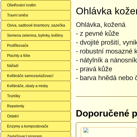
Ošetřování rostlin
Ohlávka kože
Travní směsi
Ohlávka, kožená
Osiva, sadbové brambory ,sazečka
- z pevné kůže
Semena zelenina, bylinky, květiny
- dvojité prošití, vyni
Postřikovače
- robustní mosazné 
Plachty a fólie
- nátylník a nánosní
Nářadí
- pravá kůže
Květináče samozavlažovací
- barva hnědá nebo 
Květináče, obaly a misky
Truhlíky
Repelenty
Doporučené př
Ostatní
Enzymy a kompostovače
Zavlažovací program