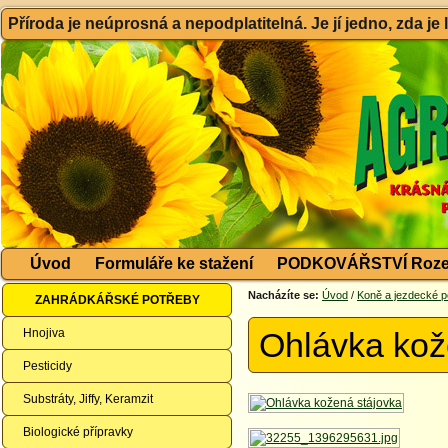
Příroda je neúprosná a nepodplatitelná. Je jí jedno, zda je
Úvod
Formuláře ke stažení
PODKOVÁŘSTVÍ Roze
Nacházíte se:
Úvod
/
Koně a jezdecké p
ZAHRÁDKÁŘSKÉ POTŘEBY
Hnojiva
Ohlávka kož
Pesticidy
Substráty, Jiffy, Keramzit
Biologické přípravky