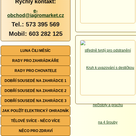
Rychlý kontakt:
e-
obchod@iagromarket.cz
Tel.: 573 395 569
Mobil: 603 282 125
LUNA ČILI MĚSÍC
RADY PRO ZAHRÁDKÁŘE
RADY PRO CHOVATELE
DOBŘÍ SOUSEDÉ NA ZAHRÁDCE 1
DOBŘÍ SOUSEDÉ NA ZAHRÁDCE 2
DOBŘÍ SOUSEDÉ NA ZAHRÁDCE 3
JAK POUŽÍT ELEKTRICKÝ OHRADNÍK
TĚLOVÉ SVÍCE - NĚCO VÍCE
NĚCO PRO ZDRAVÍ