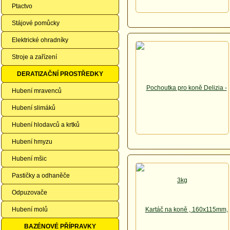
Ptactvo
Stájové pomůcky
Elektrické ohradníky
Stroje a zařízení
DERATIZAČNÍ PROSTŘEDKY
Hubení mravenců
Hubení slimáků
Hubení hlodavců a krtků
Hubení hmyzu
Hubení mšic
Pastičky a odhaněče
Odpuzovače
Hubení molů
BAZÉNOVÉ PŘÍPRAVKY