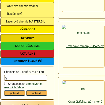
Bazénová chemie Vodnář
Příslušenství
Bazénová chemie MASTERSIL
VÝPRODEJ
NOVINKY
DOPORUČUJEME
AKTUÁLNĚ
NEJPRODÁVANĚJŠÍ
Přihlaste se k odběru rad a tipů
Souhlasím se
zpracováním
osobních údajů